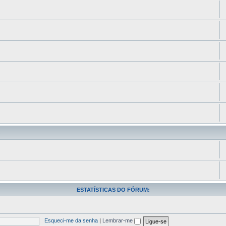
s
ESTATÍSTICAS DO FÓRUM:
Esqueci-me da senha
|
Lembrar-me