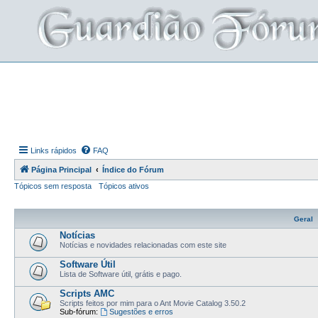
Links rápidos
FAQ
Página Principal
Índice do Fórum
Tópicos sem resposta
Tópicos ativos
Geral
Notícias
Notícias e novidades relacionadas com este site
Software Útil
Lista de Software útil, grátis e pago.
Scripts AMC
Scripts feitos por mim para o Ant Movie Catalog 3.50.2
Sub-fórum:
Sugestões e erros