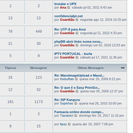
j
m
l
Instalar o UPX
a
a
2
2
t
V
por
Ana
sábado jul 02, 2011 9:43 am
a
M
i
e
ú
e
m
j
l
n
confidencialpt.net
a
13
13
a
t
s
V
por
Guardião
segunda ago 12, 2019 10:25 pm
M
a
i
a
e
e
ú
m
g
j
n
l
Re: UTF-8 para Ansi
a
e
a
78
449
s
t
V
por
Guardião
M
segunda jul 11, 2022 4:33 pm
m
a
a
i
e
e
ú
g
m
j
n
l
phpBB abrir links numa nova...
e
a
21
30
a
s
t
V
por
Guardião
domingo set 02, 2018 12:53 am
m
M
a
a
i
e
e
ú
g
m
j
n
IPTV PORTUGAL - burla
l
e
a
5
9
a
s
V
por
Guardião
sábado jul 17, 2021 11:36 pm
t
m
M
a
a
e
i
e
ú
g
j
m
n
l
e
a
Tópicos
Mensagens
Última Mensagem
a
s
t
m
a
M
a
i
ú
Re: MassImageUpload e MassI...
e
g
m
16
123
l
V
por
thebuffalo
n
quinta mar 26, 2009 8:22 pm
e
a
t
e
s
m
M
i
j
a
Re: O que é o Easy PrintScr...
e
m
12
32
a
g
V
por
Guardião
n
quinta mar 05, 2009 12:37 pm
a
a
e
e
s
M
ú
m
j
a
Re: ISP Kanguru
e
l
181
1173
a
g
V
por
Sopinhas
n
quarta mai 26, 2010 10:00 pm
t
a
e
e
s
i
ú
m
j
a
m
Farmacia online donde compr...
l
1
2
a
g
a
V
por
Tiaratoict
domingo fev 19, 2017 11:10 pm
t
a
e
M
e
i
ú
m
e
j
m
V
por
fipas
quarta abr 18, 2007 7:08 pm
l
n
8
15
a
a
e
t
s
a
M
j
i
a
ú