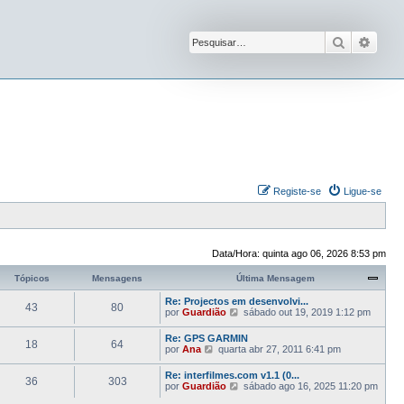
Pesquisar
Pesqu
Registe-se
Ligue-se
Data/Hora: quinta ago 06, 2026 8:53 pm
Tópicos
Mensagens
Última Mensagem
Re: Projectos em desenvolvi...
43
80
V
por
Guardião
sábado out 19, 2019 1:12 pm
e
j
Re: GPS GARMIN
18
64
a
V
por
Ana
quarta abr 27, 2011 6:41 pm
a
e
ú
j
Re: interfilmes.com v1.1 (0...
l
36
303
a
V
por
Guardião
sábado ago 16, 2025 11:20 pm
t
a
e
i
ú