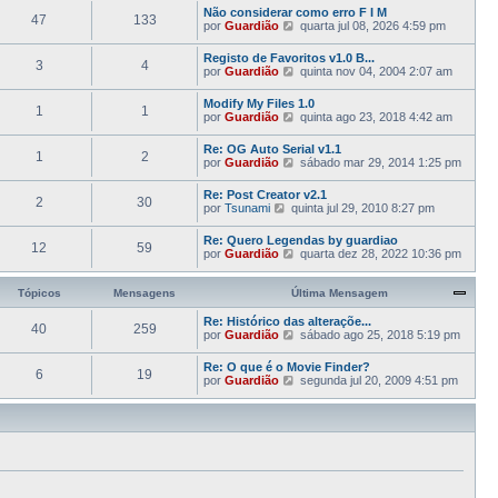
e
a
m
g
Não considerar como erro F I M
l
n
47
133
a
a
e
V
por
Guardião
quarta jul 08, 2026 4:59 pm
t
s
ú
M
m
e
i
a
l
e
j
m
g
Registo de Favoritos v1.0 B...
t
n
3
4
a
a
e
V
por
Guardião
quinta nov 04, 2004 2:07 am
i
s
a
M
m
e
m
a
ú
e
j
a
g
Modify My Files 1.0
l
n
1
1
a
M
e
V
por
Guardião
quinta ago 23, 2018 4:42 am
t
s
a
e
m
e
i
a
ú
n
j
m
g
Re: OG Auto Serial v1.1
l
s
1
2
a
a
e
V
por
Guardião
sábado mar 29, 2014 1:25 pm
t
a
a
M
m
e
i
g
ú
e
j
m
e
Re: Post Creator v2.1
l
n
2
30
a
a
m
V
por
Tsunami
quinta jul 29, 2010 8:27 pm
t
s
a
M
e
i
a
ú
e
j
m
g
Re: Quero Legendas by guardiao
l
n
12
59
a
a
e
V
por
Guardião
quarta dez 28, 2022 10:36 pm
t
s
a
M
m
e
i
a
ú
e
j
m
g
l
n
a
Tópicos
Mensagens
Última Mensagem
a
e
t
s
a
M
m
i
a
ú
Re: Histórico das alteraçõe...
e
m
40
259
g
l
V
por
Guardião
n
sábado ago 25, 2018 5:19 pm
a
e
t
e
s
M
m
i
j
a
Re: O que é o Movie Finder?
e
m
6
19
a
g
V
por
Guardião
n
segunda jul 20, 2009 4:51 pm
a
a
e
e
s
M
ú
m
j
a
e
l
a
g
n
t
a
e
s
i
ú
m
a
m
l
g
a
t
e
M
i
m
e