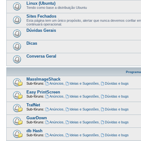
Linux (Ubuntu)
Tendo como base a distribuição Ubuntu
Sites Fechados
Esta página tem um único propósito, alertar que nunca devemos confiar 
continuará operacional.
Dúvidas Gerais
Dicas
Conversa Geral
Programa
MassImageShack
Sub-fóruns:
Anúncios
,
Ideias e Sugestões
,
Dúvidas e bugs
Easy PrintScreen
Sub-fóruns:
Anúncios
,
Ideias e Sugestões
,
Dúvidas e bugs
TrafNet
Sub-fóruns:
Anúncios
,
Ideias e Sugestões
,
Dúvidas e bugs
GuarDown
Sub-fóruns:
Anúncios
,
Ideias e Sugestões
,
Dúvidas e bugs
db Hash
Sub-fóruns:
Anúncios
,
Ideias e Sugestões
,
Dúvidas e bugs