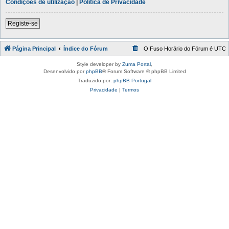
Condições de utilização
|
Política de Privacidade
Registe-se
Página Principal
Índice do Fórum
O Fuso Horário do Fórum é
UTC
Style developer by
Zuma Portal
,
Desenvolvido por
phpBB
® Forum Software © phpBB Limited
Traduzido por:
phpBB Portugal
Privacidade
|
Termos