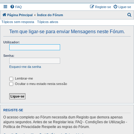
FAQ
Registe-se
Ligue-se
P
Página Principal
Índice do Fórum
Tópicos sem resposta
Tópicos ativos
e
s
Tem que ligar-se para enviar Mensagens neste Fórum.
q
Utilizador:
u
i
Senha:
s
a
Esqueci-me da senha
r
Lembrar-me
Ocultar o meu estado nesta sessão
REGISTE-SE
O acesso completo ao Fórum necessita dum Registo que demora apenas
alguns segundos. Antes de se Registar leia: FAQ - Condições de Utilização -
Política de Privacidade Respeite as regras do Fórum.