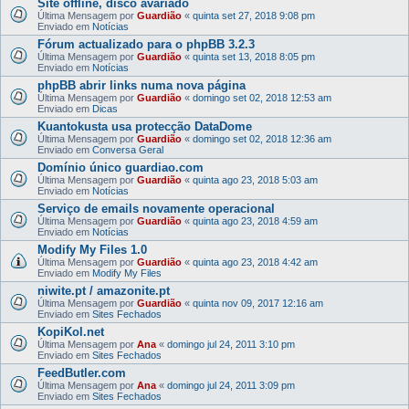
Site offline, disco avariado
Última Mensagem por
Guardião
«
quinta set 27, 2018 9:08 pm
Enviado em
Notícias
Fórum actualizado para o phpBB 3.2.3
Última Mensagem por
Guardião
«
quinta set 13, 2018 8:05 pm
Enviado em
Notícias
phpBB abrir links numa nova página
Última Mensagem por
Guardião
«
domingo set 02, 2018 12:53 am
Enviado em
Dicas
Kuantokusta usa protecção DataDome
Última Mensagem por
Guardião
«
domingo set 02, 2018 12:36 am
Enviado em
Conversa Geral
Domínio único guardiao.com
Última Mensagem por
Guardião
«
quinta ago 23, 2018 5:03 am
Enviado em
Notícias
Serviço de emails novamente operacional
Última Mensagem por
Guardião
«
quinta ago 23, 2018 4:59 am
Enviado em
Notícias
Modify My Files 1.0
Última Mensagem por
Guardião
«
quinta ago 23, 2018 4:42 am
Enviado em
Modify My Files
niwite.pt / amazonite.pt
Última Mensagem por
Guardião
«
quinta nov 09, 2017 12:16 am
Enviado em
Sites Fechados
KopiKol.net
Última Mensagem por
Ana
«
domingo jul 24, 2011 3:10 pm
Enviado em
Sites Fechados
FeedButler.com
Última Mensagem por
Ana
«
domingo jul 24, 2011 3:09 pm
Enviado em
Sites Fechados