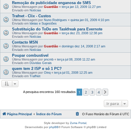
Remoção de publicidade enganosa de SMS
Última Mensagem por
Guardião
«
terça jan 13, 2009 11:27 pm
Enviado em
Notícias
Trafnet - Clix - Custos
Última Mensagem por
Nuno Rodrigues
«
quinta jan 01, 2009 4:10 pm
Enviado em
Ideias e Sugestões
Substituição do ToDo em Taskfreak para Evernote
Última Mensagem por
Guardião
«
terça dez 23, 2008 12:38 pm
Enviado em
Notícias
Contacto MSN
Última Mensagem por
Guardião
«
domingo dez 14, 2008 2:17 am
Enviado em
Notícias
Poupar combustivel
Última Mensagem por
pncmb
«
terça jul 08, 2008 11:22 am
Enviado em
Dúvidas Gerais
quem tem 2 ISP e só 1 PC?
Última Mensagem por
Oinq
«
terça jul 01, 2008 12:25 am
Enviado em
TrafNet
1
2
3
4
Próximo
A pesquisa encontrou 160 resultados
Ir para
Página Principal
Índice do Fórum
O Fuso Horário do Fórum é
UTC
Style developer by
Zuma Portal
,
Desenvolvido por
phpBB
® Forum Software © phpBB Limited