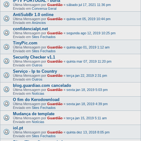
IPTV PORTUGAL - burla
Última Mensagem por
Guardião
«
sábado jul 17, 2021 11:36 pm
Enviado em
Conversa Geral
AntiSubBr 1.0 online
Última Mensagem por
Guardião
«
quinta set 05, 2019 10:44 pm
Enviado em
Anúncios
confidencialpt.net
Última Mensagem por
Guardião
«
segunda ago 12, 2019 10:25 pm
Enviado em
Sites Fechados
TinyPic.com
Última Mensagem por
Guardião
«
quinta ago 01, 2019 1:12 am
Enviado em
Sites Fechados
Security Checker v1.1
Última Mensagem por
Guardião
«
quinta mar 07, 2019 11:20 pm
Enviado em
Outros
Serviço - Ip to Country
Última Mensagem por
Guardião
«
terça jan 22, 2019 2:31 pm
Enviado em
Outros
blog.guardiao.com cancelado
Última Mensagem por
Guardião
«
sexta jan 18, 2019 5:03 pm
Enviado em
Notícias
O fim do Kerodownload
Última Mensagem por
Guardião
«
sexta jan 18, 2019 4:39 pm
Enviado em
Sites Fechados
Mudança de template
Última Mensagem por
Guardião
«
terça jan 15, 2019 5:11 am
Enviado em
Notícias
iol.pt
Última Mensagem por
Guardião
«
quinta dez 13, 2018 8:05 pm
Enviado em
Sites Fechados