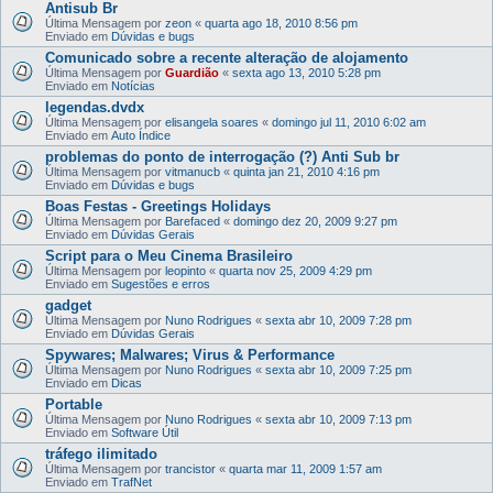
Antisub Br
Última Mensagem por
zeon
«
quarta ago 18, 2010 8:56 pm
Enviado em
Dúvidas e bugs
Comunicado sobre a recente alteração de alojamento
Última Mensagem por
Guardião
«
sexta ago 13, 2010 5:28 pm
Enviado em
Notícias
legendas.dvdx
Última Mensagem por
elisangela soares
«
domingo jul 11, 2010 6:02 am
Enviado em
Auto Índice
problemas do ponto de interrogação (?) Anti Sub br
Última Mensagem por
vitmanucb
«
quinta jan 21, 2010 4:16 pm
Enviado em
Dúvidas e bugs
Boas Festas - Greetings Holidays
Última Mensagem por
Barefaced
«
domingo dez 20, 2009 9:27 pm
Enviado em
Dúvidas Gerais
Script para o Meu Cinema Brasileiro
Última Mensagem por
leopinto
«
quarta nov 25, 2009 4:29 pm
Enviado em
Sugestões e erros
gadget
Última Mensagem por
Nuno Rodrigues
«
sexta abr 10, 2009 7:28 pm
Enviado em
Dúvidas Gerais
Spywares; Malwares; Virus & Performance
Última Mensagem por
Nuno Rodrigues
«
sexta abr 10, 2009 7:25 pm
Enviado em
Dicas
Portable
Última Mensagem por
Nuno Rodrigues
«
sexta abr 10, 2009 7:13 pm
Enviado em
Software Útil
tráfego ilimitado
Última Mensagem por
trancistor
«
quarta mar 11, 2009 1:57 am
Enviado em
TrafNet