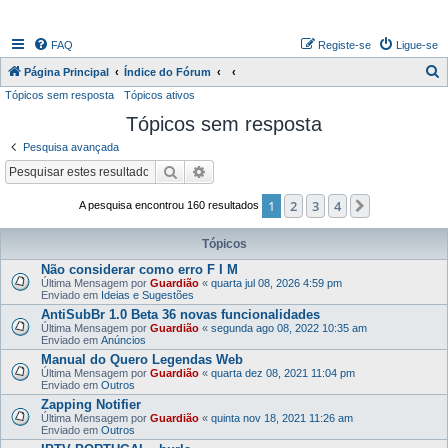
FAQ
Registe-se
Ligue-se
P
Página Principal
Índice do Fórum
Tópicos sem resposta
Tópicos ativos
e
Tópicos sem resposta
s
q
Pesquisa avançada
u
Pesquisar
Pesquisa avançada
i
1
2
3
4
Próximo
A pesquisa encontrou 160 resultados
s
a
Tópicos
r
Não considerar como erro F I M
Última Mensagem por
Guardião
«
quarta jul 08, 2026 4:59 pm
Enviado em
Ideias e Sugestões
AntiSubBr 1.0 Beta 36 novas funcionalidades
Última Mensagem por
Guardião
«
segunda ago 08, 2022 10:35 am
Enviado em
Anúncios
Manual do Quero Legendas Web
Última Mensagem por
Guardião
«
quarta dez 08, 2021 11:04 pm
Enviado em
Outros
Zapping Notifier
Última Mensagem por
Guardião
«
quinta nov 18, 2021 11:26 am
Enviado em
Outros