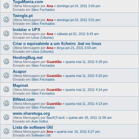
TugaMania.com
Última Mensagem por
Ana
«
domingo jul 24, 2011 3:04 pm
Enviado em
Sites Fechados
Twingle.pt
Última Mensagem por
Ana
«
domingo jul 24, 2011 3:01 pm
Enviado em
Sites Fechados
Instalar o UPX
Última Mensagem por
Ana
«
sábado jul 02, 2011 9:43 am
Enviado em
Linux (Ubuntu)
Criar o equivalente a um ficheiro .bat no linux
Última Mensagem por
Ana
«
terça jun 21, 2011 3:03 am
Enviado em
Linux (Ubuntu)
HostingBug.net
Última Mensagem por
Guardião
«
quarta mai 11, 2011 5:28 pm
Enviado em
Sites Fechados
Acapor
Última Mensagem por
Guardião
«
quarta mai 11, 2011 5:20 pm
Enviado em
Sites Fechados
Mapinet
Última Mensagem por
Guardião
«
quarta mai 11, 2011 4:14 pm
Enviado em
Sites Fechados
BtNext.com
Última Mensagem por
Guardião
«
quarta mai 11, 2011 4:13 pm
Enviado em
Sites Fechados
www.sharetuga.org
Última Mensagem por
BacK|TracK
«
quinta abr 28, 2011 11:58 am
Enviado em
Auto Índice
Lista de software Útil
Última Mensagem por
Ana
«
quarta mar 16, 2011 6:27 pm
Enviado em
Software Útil