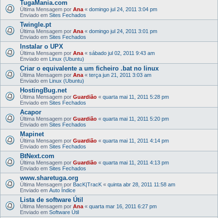
TugaMania.com
Última Mensagem por
Ana
«
domingo jul 24, 2011 3:04 pm
Enviado em
Sites Fechados
Twingle.pt
Última Mensagem por
Ana
«
domingo jul 24, 2011 3:01 pm
Enviado em
Sites Fechados
Instalar o UPX
Última Mensagem por
Ana
«
sábado jul 02, 2011 9:43 am
Enviado em
Linux (Ubuntu)
Criar o equivalente a um ficheiro .bat no linux
Última Mensagem por
Ana
«
terça jun 21, 2011 3:03 am
Enviado em
Linux (Ubuntu)
HostingBug.net
Última Mensagem por
Guardião
«
quarta mai 11, 2011 5:28 pm
Enviado em
Sites Fechados
Acapor
Última Mensagem por
Guardião
«
quarta mai 11, 2011 5:20 pm
Enviado em
Sites Fechados
Mapinet
Última Mensagem por
Guardião
«
quarta mai 11, 2011 4:14 pm
Enviado em
Sites Fechados
BtNext.com
Última Mensagem por
Guardião
«
quarta mai 11, 2011 4:13 pm
Enviado em
Sites Fechados
www.sharetuga.org
Última Mensagem por
BacK|TracK
«
quinta abr 28, 2011 11:58 am
Enviado em
Auto Índice
Lista de software Útil
Última Mensagem por
Ana
«
quarta mar 16, 2011 6:27 pm
Enviado em
Software Útil