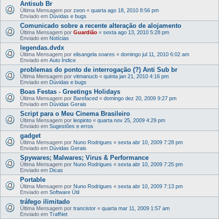
Antisub Br
Última Mensagem por
zeon
«
quarta ago 18, 2010 8:56 pm
Enviado em
Dúvidas e bugs
Comunicado sobre a recente alteração de alojamento
Última Mensagem por
Guardião
«
sexta ago 13, 2010 5:28 pm
Enviado em
Notícias
legendas.dvdx
Última Mensagem por
elisangela soares
«
domingo jul 11, 2010 6:02 am
Enviado em
Auto Índice
problemas do ponto de interrogação (?) Anti Sub br
Última Mensagem por
vitmanucb
«
quinta jan 21, 2010 4:16 pm
Enviado em
Dúvidas e bugs
Boas Festas - Greetings Holidays
Última Mensagem por
Barefaced
«
domingo dez 20, 2009 9:27 pm
Enviado em
Dúvidas Gerais
Script para o Meu Cinema Brasileiro
Última Mensagem por
leopinto
«
quarta nov 25, 2009 4:29 pm
Enviado em
Sugestões e erros
gadget
Última Mensagem por
Nuno Rodrigues
«
sexta abr 10, 2009 7:28 pm
Enviado em
Dúvidas Gerais
Spywares; Malwares; Virus & Performance
Última Mensagem por
Nuno Rodrigues
«
sexta abr 10, 2009 7:25 pm
Enviado em
Dicas
Portable
Última Mensagem por
Nuno Rodrigues
«
sexta abr 10, 2009 7:13 pm
Enviado em
Software Útil
tráfego ilimitado
Última Mensagem por
trancistor
«
quarta mar 11, 2009 1:57 am
Enviado em
TrafNet