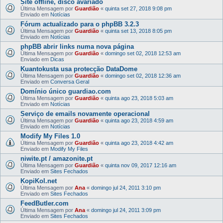
Site offline, disco avariado
Última Mensagem por
Guardião
«
quinta set 27, 2018 9:08 pm
Enviado em
Notícias
Fórum actualizado para o phpBB 3.2.3
Última Mensagem por
Guardião
«
quinta set 13, 2018 8:05 pm
Enviado em
Notícias
phpBB abrir links numa nova página
Última Mensagem por
Guardião
«
domingo set 02, 2018 12:53 am
Enviado em
Dicas
Kuantokusta usa protecção DataDome
Última Mensagem por
Guardião
«
domingo set 02, 2018 12:36 am
Enviado em
Conversa Geral
Domínio único guardiao.com
Última Mensagem por
Guardião
«
quinta ago 23, 2018 5:03 am
Enviado em
Notícias
Serviço de emails novamente operacional
Última Mensagem por
Guardião
«
quinta ago 23, 2018 4:59 am
Enviado em
Notícias
Modify My Files 1.0
Última Mensagem por
Guardião
«
quinta ago 23, 2018 4:42 am
Enviado em
Modify My Files
niwite.pt / amazonite.pt
Última Mensagem por
Guardião
«
quinta nov 09, 2017 12:16 am
Enviado em
Sites Fechados
KopiKol.net
Última Mensagem por
Ana
«
domingo jul 24, 2011 3:10 pm
Enviado em
Sites Fechados
FeedButler.com
Última Mensagem por
Ana
«
domingo jul 24, 2011 3:09 pm
Enviado em
Sites Fechados