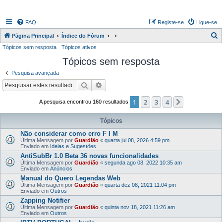
FAQ
Registe-se
Ligue-se
P
Página Principal
Índice do Fórum
Tópicos sem resposta
Tópicos ativos
e
Tópicos sem resposta
s
q
Pesquisa avançada
u
Pesquisar
Pesquisa avançada
i
1
2
3
4
Próximo
A pesquisa encontrou 160 resultados
s
a
Tópicos
r
Não considerar como erro F I M
Última Mensagem por
Guardião
«
quarta jul 08, 2026 4:59 pm
Enviado em
Ideias e Sugestões
AntiSubBr 1.0 Beta 36 novas funcionalidades
Última Mensagem por
Guardião
«
segunda ago 08, 2022 10:35 am
Enviado em
Anúncios
Manual do Quero Legendas Web
Última Mensagem por
Guardião
«
quarta dez 08, 2021 11:04 pm
Enviado em
Outros
Zapping Notifier
Última Mensagem por
Guardião
«
quinta nov 18, 2021 11:26 am
Enviado em
Outros