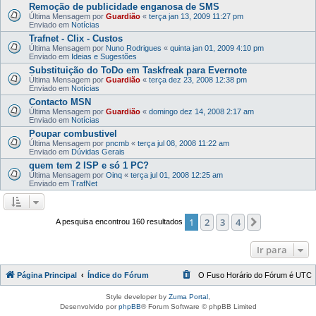
Remoção de publicidade enganosa de SMS
Última Mensagem por
Guardião
«
terça jan 13, 2009 11:27 pm
Enviado em
Notícias
Trafnet - Clix - Custos
Última Mensagem por
Nuno Rodrigues
«
quinta jan 01, 2009 4:10 pm
Enviado em
Ideias e Sugestões
Substituição do ToDo em Taskfreak para Evernote
Última Mensagem por
Guardião
«
terça dez 23, 2008 12:38 pm
Enviado em
Notícias
Contacto MSN
Última Mensagem por
Guardião
«
domingo dez 14, 2008 2:17 am
Enviado em
Notícias
Poupar combustivel
Última Mensagem por
pncmb
«
terça jul 08, 2008 11:22 am
Enviado em
Dúvidas Gerais
quem tem 2 ISP e só 1 PC?
Última Mensagem por
Oinq
«
terça jul 01, 2008 12:25 am
Enviado em
TrafNet
1
2
3
4
Próximo
A pesquisa encontrou 160 resultados
Ir para
Página Principal
Índice do Fórum
O Fuso Horário do Fórum é
UTC
Style developer by
Zuma Portal
,
Desenvolvido por
phpBB
® Forum Software © phpBB Limited