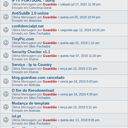
IPTV PORTUGAL - burla
Última Mensagem por
Guardião
«
sábado jul 17, 2021 11:36 pm
Enviado em
Conversa Geral
AntiSubBr 1.0 online
Última Mensagem por
Guardião
«
quinta set 05, 2019 10:44 pm
Enviado em
Anúncios
confidencialpt.net
Última Mensagem por
Guardião
«
segunda ago 12, 2019 10:25 pm
Enviado em
Sites Fechados
TinyPic.com
Última Mensagem por
Guardião
«
quinta ago 01, 2019 1:12 am
Enviado em
Sites Fechados
Security Checker v1.1
Última Mensagem por
Guardião
«
quinta mar 07, 2019 11:20 pm
Enviado em
Outros
Serviço - Ip to Country
Última Mensagem por
Guardião
«
terça jan 22, 2019 2:31 pm
Enviado em
Outros
blog.guardiao.com cancelado
Última Mensagem por
Guardião
«
sexta jan 18, 2019 5:03 pm
Enviado em
Notícias
O fim do Kerodownload
Última Mensagem por
Guardião
«
sexta jan 18, 2019 4:39 pm
Enviado em
Sites Fechados
Mudança de template
Última Mensagem por
Guardião
«
terça jan 15, 2019 5:11 am
Enviado em
Notícias
iol.pt
Última Mensagem por
Guardião
«
quinta dez 13, 2018 8:05 pm
Enviado em
Sites Fechados