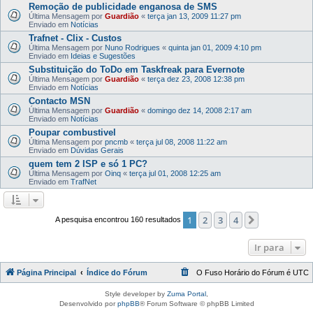
Remoção de publicidade enganosa de SMS
Última Mensagem por
Guardião
«
terça jan 13, 2009 11:27 pm
Enviado em
Notícias
Trafnet - Clix - Custos
Última Mensagem por
Nuno Rodrigues
«
quinta jan 01, 2009 4:10 pm
Enviado em
Ideias e Sugestões
Substituição do ToDo em Taskfreak para Evernote
Última Mensagem por
Guardião
«
terça dez 23, 2008 12:38 pm
Enviado em
Notícias
Contacto MSN
Última Mensagem por
Guardião
«
domingo dez 14, 2008 2:17 am
Enviado em
Notícias
Poupar combustivel
Última Mensagem por
pncmb
«
terça jul 08, 2008 11:22 am
Enviado em
Dúvidas Gerais
quem tem 2 ISP e só 1 PC?
Última Mensagem por
Oinq
«
terça jul 01, 2008 12:25 am
Enviado em
TrafNet
1
2
3
4
Próximo
A pesquisa encontrou 160 resultados
Ir para
Página Principal
Índice do Fórum
O Fuso Horário do Fórum é
UTC
Style developer by
Zuma Portal
,
Desenvolvido por
phpBB
® Forum Software © phpBB Limited