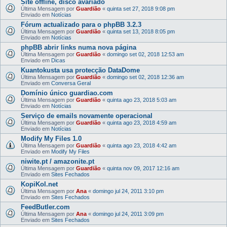
Site offline, disco avariado
Última Mensagem por
Guardião
«
quinta set 27, 2018 9:08 pm
Enviado em
Notícias
Fórum actualizado para o phpBB 3.2.3
Última Mensagem por
Guardião
«
quinta set 13, 2018 8:05 pm
Enviado em
Notícias
phpBB abrir links numa nova página
Última Mensagem por
Guardião
«
domingo set 02, 2018 12:53 am
Enviado em
Dicas
Kuantokusta usa protecção DataDome
Última Mensagem por
Guardião
«
domingo set 02, 2018 12:36 am
Enviado em
Conversa Geral
Domínio único guardiao.com
Última Mensagem por
Guardião
«
quinta ago 23, 2018 5:03 am
Enviado em
Notícias
Serviço de emails novamente operacional
Última Mensagem por
Guardião
«
quinta ago 23, 2018 4:59 am
Enviado em
Notícias
Modify My Files 1.0
Última Mensagem por
Guardião
«
quinta ago 23, 2018 4:42 am
Enviado em
Modify My Files
niwite.pt / amazonite.pt
Última Mensagem por
Guardião
«
quinta nov 09, 2017 12:16 am
Enviado em
Sites Fechados
KopiKol.net
Última Mensagem por
Ana
«
domingo jul 24, 2011 3:10 pm
Enviado em
Sites Fechados
FeedButler.com
Última Mensagem por
Ana
«
domingo jul 24, 2011 3:09 pm
Enviado em
Sites Fechados