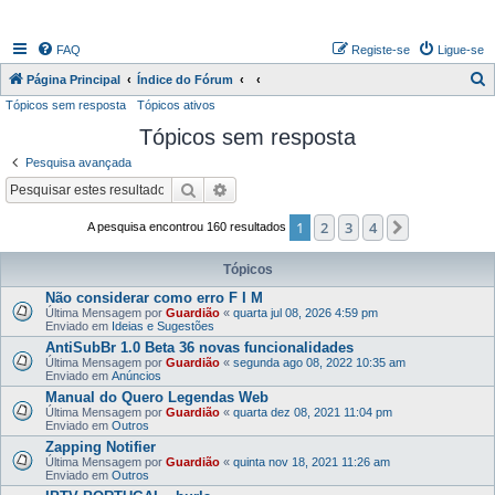
FAQ
Registe-se
Ligue-se
P
Página Principal
Índice do Fórum
Tópicos sem resposta
Tópicos ativos
e
Tópicos sem resposta
s
q
Pesquisa avançada
u
Pesquisar
Pesquisa avançada
i
1
2
3
4
Próximo
A pesquisa encontrou 160 resultados
s
a
Tópicos
r
Não considerar como erro F I M
Última Mensagem por
Guardião
«
quarta jul 08, 2026 4:59 pm
Enviado em
Ideias e Sugestões
AntiSubBr 1.0 Beta 36 novas funcionalidades
Última Mensagem por
Guardião
«
segunda ago 08, 2022 10:35 am
Enviado em
Anúncios
Manual do Quero Legendas Web
Última Mensagem por
Guardião
«
quarta dez 08, 2021 11:04 pm
Enviado em
Outros
Zapping Notifier
Última Mensagem por
Guardião
«
quinta nov 18, 2021 11:26 am
Enviado em
Outros