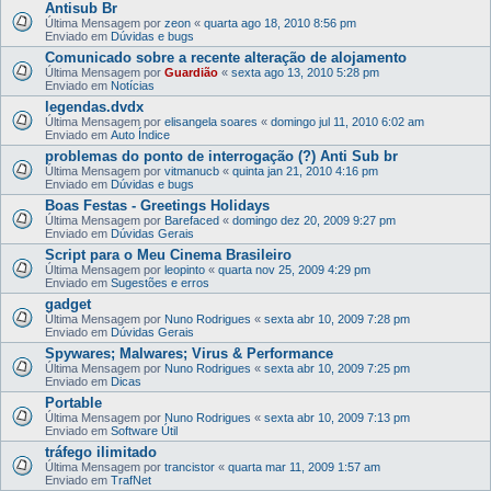
Antisub Br
Última Mensagem por
zeon
«
quarta ago 18, 2010 8:56 pm
Enviado em
Dúvidas e bugs
Comunicado sobre a recente alteração de alojamento
Última Mensagem por
Guardião
«
sexta ago 13, 2010 5:28 pm
Enviado em
Notícias
legendas.dvdx
Última Mensagem por
elisangela soares
«
domingo jul 11, 2010 6:02 am
Enviado em
Auto Índice
problemas do ponto de interrogação (?) Anti Sub br
Última Mensagem por
vitmanucb
«
quinta jan 21, 2010 4:16 pm
Enviado em
Dúvidas e bugs
Boas Festas - Greetings Holidays
Última Mensagem por
Barefaced
«
domingo dez 20, 2009 9:27 pm
Enviado em
Dúvidas Gerais
Script para o Meu Cinema Brasileiro
Última Mensagem por
leopinto
«
quarta nov 25, 2009 4:29 pm
Enviado em
Sugestões e erros
gadget
Última Mensagem por
Nuno Rodrigues
«
sexta abr 10, 2009 7:28 pm
Enviado em
Dúvidas Gerais
Spywares; Malwares; Virus & Performance
Última Mensagem por
Nuno Rodrigues
«
sexta abr 10, 2009 7:25 pm
Enviado em
Dicas
Portable
Última Mensagem por
Nuno Rodrigues
«
sexta abr 10, 2009 7:13 pm
Enviado em
Software Útil
tráfego ilimitado
Última Mensagem por
trancistor
«
quarta mar 11, 2009 1:57 am
Enviado em
TrafNet