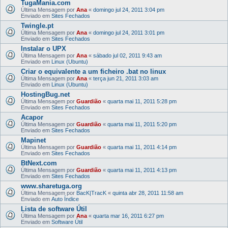
TugaMania.com
Última Mensagem por
Ana
«
domingo jul 24, 2011 3:04 pm
Enviado em
Sites Fechados
Twingle.pt
Última Mensagem por
Ana
«
domingo jul 24, 2011 3:01 pm
Enviado em
Sites Fechados
Instalar o UPX
Última Mensagem por
Ana
«
sábado jul 02, 2011 9:43 am
Enviado em
Linux (Ubuntu)
Criar o equivalente a um ficheiro .bat no linux
Última Mensagem por
Ana
«
terça jun 21, 2011 3:03 am
Enviado em
Linux (Ubuntu)
HostingBug.net
Última Mensagem por
Guardião
«
quarta mai 11, 2011 5:28 pm
Enviado em
Sites Fechados
Acapor
Última Mensagem por
Guardião
«
quarta mai 11, 2011 5:20 pm
Enviado em
Sites Fechados
Mapinet
Última Mensagem por
Guardião
«
quarta mai 11, 2011 4:14 pm
Enviado em
Sites Fechados
BtNext.com
Última Mensagem por
Guardião
«
quarta mai 11, 2011 4:13 pm
Enviado em
Sites Fechados
www.sharetuga.org
Última Mensagem por
BacK|TracK
«
quinta abr 28, 2011 11:58 am
Enviado em
Auto Índice
Lista de software Útil
Última Mensagem por
Ana
«
quarta mar 16, 2011 6:27 pm
Enviado em
Software Útil