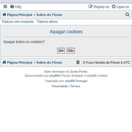
FAQ
Registe-se
Ligue-se
P
Página Principal
Índice do Fórum
Tópicos sem resposta
Tópicos ativos
e
s
Apagar cookies
q
Apagar todos os cookies?
u
i
s
Página Principal
Índice do Fórum
O Fuso Horário do Fórum é
UTC
a
r
Style developer by
Zuma Portal
,
Desenvolvido por
phpBB
® Forum Software © phpBB Limited
Traduzido por:
phpBB Portugal
Privacidade
|
Termos