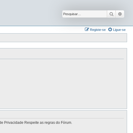
Pesquisar
Pesqu
Registe-se
Ligue-se
de Privacidade Respeite as regras do Fórum.