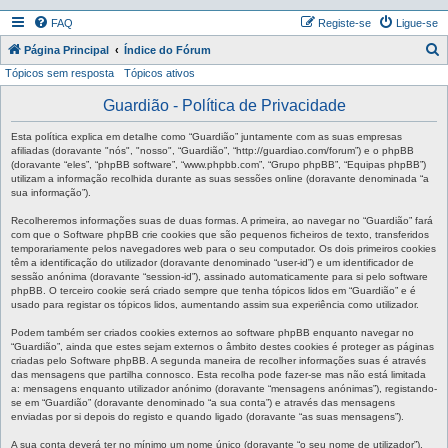
FAQ
Registe-se
Ligue-se
P
Página Principal
Índice do Fórum
Tópicos sem resposta
Tópicos ativos
e
s
Guardião - Política de Privacidade
q
Esta política explica em detalhe como “Guardião” juntamente com as suas empresas
u
afiliadas (doravante "nós", "nosso", “Guardião”, “http://guardiao.com/forum”) e o phpBB
(doravante “eles”, “phpBB software”, “www.phpbb.com”, “Grupo phpBB”, “Equipas phpBB”)
i
utilizam a informação recolhida durante as suas sessões online (doravante denominada “a
sua informação”).
s
a
Recolheremos informações suas de duas formas. A primeira, ao navegar no “Guardião” fará
com que o Software phpBB crie cookies que são pequenos ficheiros de texto, transferidos
r
temporariamente pelos navegadores web para o seu computador. Os dois primeiros cookies
têm a identificação do utilizador (doravante denominado “user-id”) e um identificador de
sessão anónima (doravante “session-id”), assinado automaticamente para si pelo software
phpBB. O terceiro cookie será criado sempre que tenha tópicos lidos em “Guardião” e é
usado para registar os tópicos lidos, aumentando assim sua experiência como utilizador.
Podem também ser criados cookies externos ao software phpBB enquanto navegar no
“Guardião”, ainda que estes sejam externos o âmbito destes cookies é proteger as páginas
criadas pelo Software phpBB. A segunda maneira de recolher informações suas é através
das mensagens que partilha connosco. Esta recolha pode fazer-se mas não está limitada
a: mensagens enquanto utilizador anónimo (doravante “mensagens anónimas”), registando-
se em “Guardião” (doravante denominado “a sua conta”) e através das mensagens
enviadas por si depois do registo e quando ligado (doravante “as suas mensagens”).
A sua conta deverá ter no mínimo um nome único (doravante “o seu nome de utilizador”),