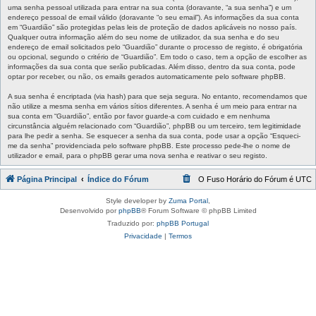
uma senha pessoal utilizada para entrar na sua conta (doravante, “a sua senha”) e um
endereço pessoal de email válido (doravante “o seu email”). As informações da sua conta
em “Guardião” são protegidas pelas leis de proteção de dados aplicáveis no nosso país.
Qualquer outra informação além do seu nome de utilizador, da sua senha e do seu
endereço de email solicitados pelo “Guardião” durante o processo de registo, é obrigatória
ou opcional, segundo o critério de “Guardião”. Em todo o caso, tem a opção de escolher as
informações da sua conta que serão publicadas. Além disso, dentro da sua conta, pode
optar por receber, ou não, os emails gerados automaticamente pelo software phpBB.
A sua senha é encriptada (via hash) para que seja segura. No entanto, recomendamos que
não utilize a mesma senha em vários sítios diferentes. A senha é um meio para entrar na
sua conta em “Guardião”, então por favor guarde-a com cuidado e em nenhuma
circunstância alguém relacionado com “Guardião”, phpBB ou um terceiro, tem legitimidade
para lhe pedir a senha. Se esquecer a senha da sua conta, pode usar a opção “Esqueci-
me da senha” providenciada pelo software phpBB. Este processo pede-lhe o nome de
utilizador e email, para o phpBB gerar uma nova senha e reativar o seu registo.
Página Principal
Índice do Fórum
O Fuso Horário do Fórum é
UTC
Style developer by
Zuma Portal
,
Desenvolvido por
phpBB
® Forum Software © phpBB Limited
Traduzido por:
phpBB Portugal
Privacidade
|
Termos