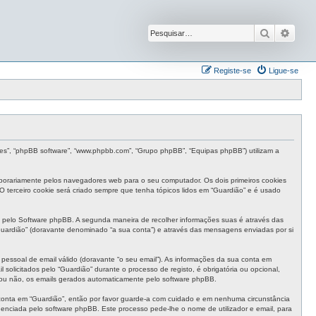
Pesquisar
Pesqu
Registe-se
Ligue-se
eles”, “phpBB software”, “www.phpbb.com”, “Grupo phpBB”, “Equipas phpBB”) utilizam a
mporariamente pelos navegadores web para o seu computador. Os dois primeiros cookies
 O terceiro cookie será criado sempre que tenha tópicos lidos em “Guardião” e é usado
 pelo Software phpBB. A segunda maneira de recolher informações suas é através das
uardião” (doravante denominado “a sua conta”) e através das mensagens enviadas por si
pessoal de email válido (doravante “o seu email”). As informações da sua conta em
olicitados pelo “Guardião” durante o processo de registo, é obrigatória ou opcional,
, ou não, os emails gerados automaticamente pelo software phpBB.
 conta em “Guardião”, então por favor guarde-a com cuidado e em nenhuma circunstância
enciada pelo software phpBB. Este processo pede-lhe o nome de utilizador e email, para