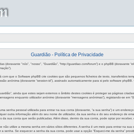
Guardião - Política de Privacidade
das (doravante "nós", "nosso", “Guardião”, “http://guardiao.com/forum”) e o phpBB (doravante “
mação”).
rá com que o Software phpBB crie cookies que são pequenos ficheiros de texto, transferidos te
 sessão anónima (doravante “session-id”), assinado automaticamente para si pelo software phpBB.
rdião”, ainda que estes sejam externos o âmbito destes cookies é proteger as páginas criadas
 mensagens enquanto utilizador anónimo (doravante “mensagens anónimas”), registando-se em “G
uma senha pessoal utilizada para entrar na sua conta (doravante, “a sua senha”) e um endereço 
quer outra informação além do seu nome de utilizador, da sua senha e do seu endereço de email s
es da sua conta que serão publicadas. Além disso, dentro da sua conta, pode optar por receber
e não utilize a mesma senha em vários sítios diferentes. A senha é um meio para entrar na sua
ir a senha. Se esquecer a senha da sua conta, pode usar a opção “Esqueci-me da senha” provid