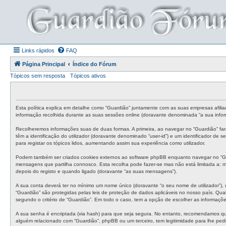
Links rápidos
FAQ
Página Principal
Índice do Fórum
Tópicos sem resposta
Tópicos ativos
Esta política explica em detalhe como “Guardião” juntamente com as suas empresas afilia
informação recolhida durante as suas sessões online (doravante denominada “a sua infor
Recolheremos informações suas de duas formas. A primeira, ao navegar no “Guardião” fa
têm a identificação do utilizador (doravante denominado “user-id”) e um identificador de
para registar os tópicos lidos, aumentando assim sua experiência como utilizador.
Podem também ser criados cookies externos ao software phpBB enquanto navegar no “Gua
mensagens que partilha connosco. Esta recolha pode fazer-se mas não está limitada a:
depois do registo e quando ligado (doravante “as suas mensagens”).
A sua conta deverá ter no mínimo um nome único (doravante “o seu nome de utilizador”), 
“Guardião” são protegidas pelas leis de proteção de dados aplicáveis no nosso país. Qual
segundo o critério de “Guardião”. Em todo o caso, tem a opção de escolher as informaçõ
A sua senha é encriptada (via hash) para que seja segura. No entanto, recomendamos qu
alguém relacionado com “Guardião”, phpBB ou um terceiro, tem legitimidade para lhe ped