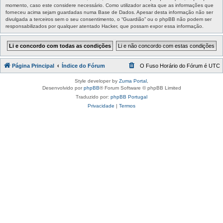
momento, caso este considere necessário. Como utilizador aceita que as informações que
forneceu acima sejam guardadas numa Base de Dados. Apesar desta informação não ser
divulgada a terceiros sem o seu consentimento, o “Guardião” ou o phpBB não podem ser
responsabilizados por qualquer atentado Hacker, que possam expor essa informação.
Página Principal
Índice do Fórum
O Fuso Horário do Fórum é
UTC
Style developer by
Zuma Portal
,
Desenvolvido por
phpBB
® Forum Software © phpBB Limited
Traduzido por:
phpBB Portugal
Privacidade
|
Termos