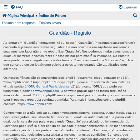
FAQ
Ligue-se
P
Página Principal
Índice do Fórum
Tópicos sem resposta
Tópicos ativos
e
s
Guardião - Registo
q
Ao entrar em “Guardião” (doravante “nós”, “nosso”, “Guardião”, “http://guardiao.com/forum”),
u
concorda sujeitar-se aos termos seguintes. Se não concorda em sujeitar-se aos termos
seguintes, por favor não entre e/ou utilize “Guardião”. Nós podemos mudar estes termos a
i
qualquer momento e vamos fazer o nosso melhor para mantê-lo informado. No entanto,
seria prudente rever regularmente estes termos. O uso continuado de “Guardião” significa
s
que concorda em ser legalmente sujeito a estes termos quando são atualizados e/ou
a
alterados.
r
Os nossos Fóruns são desenvolvidos pelo phpBB (doravante “eles”, “software phpBB”,
“www.phpbb.com”, “Grupo phpBB”, “Equipa phpBB”) que é um sistema de comunidades
virtuais sujeito à “
GNU General Public License v2
” (doravante “GPL”) que pode ser
transferido a partir de
www.phpbb.com
. O software phpBB apenas facilita discussões
através da Internet. O Grupo phpBB não é responsável pelo conteúdo que nós permitimos
e/ou impedimos e/ou pela conduta permitida. Para mais informações sobre o phpBB,
consulte:
https://www.phpbb.com/
.
Compromete-se a não colocar qualquer mensagem abusiva, obscena, vulgar, insultuosa, de
ódio, ameaçadora, sexualmente tendenciosa ou qualquer outro material que possa violar
qualquer lei seja do seu país, o país onde “Guardião” está alojado ou lei Internacional.
Fazer isso pode levá-lo a ser banido de imediato e permanentemente, e, se for necessário,
com notificação da nossa parte ao seu Provedor de Internet. O endereço IP de todas as
mensagens são registados para ajudar a implementar estas condições. Concorda que
“Guardião” tem o direito de remover, editar, mover ou encerrar qualquer tópico, a qualquer