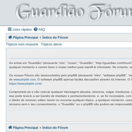
Links rápidos
FAQ
Página Principal
Índice do Fórum
Tópicos sem resposta
Tópicos ativos
Ao entrar em “Guardião” (doravante “nós”, “nosso”, “Guardião”, “http://guardiao.com/foru
qualquer momento e vamos fazer o nosso melhor para mantê-lo informado. No entanto, ser
Os nossos Fóruns são desenvolvidos pelo phpBB (doravante “eles”, “software phpBB”, “w
de
www.phpbb.com
. O software phpBB apenas facilita discussões através da Internet. 
https://www.phpbb.com/
.
Compromete-se a não colocar qualquer mensagem abusiva, obscena, vulgar, insultuosa, de 
isso pode levá-lo a ser banido de imediato e permanentemente, e, se for necessário, co
o direito de remover, editar, mover ou encerrar qualquer tópico, a qualquer momento, c
terceiros sem o seu consentimento, o “Guardião” ou o phpBB não podem ser responsabil
Página Principal
Índice do Fórum