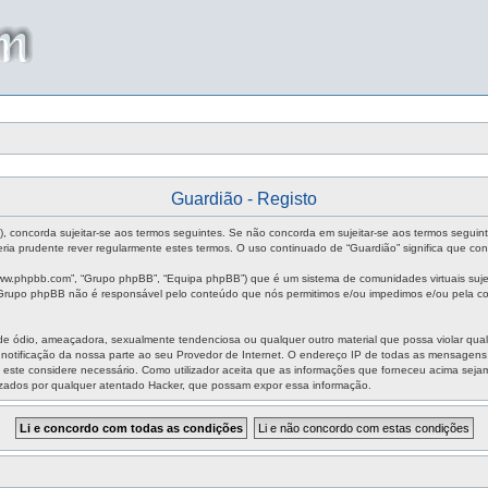
Guardião - Registo
m”), concorda sujeitar-se aos termos seguintes. Se não concorda em sujeitar-se aos termos seguin
ia prudente rever regularmente estes termos. O uso continuado de “Guardião” significa que con
ww.phpbb.com”, “Grupo phpBB”, “Equipa phpBB”) que é um sistema de comunidades virtuais sujei
O Grupo phpBB não é responsável pelo conteúdo que nós permitimos e/ou impedimos e/ou pela co
ódio, ameaçadora, sexualmente tendenciosa ou qualquer outro material que possa violar qualque
m notificação da nossa parte ao seu Provedor de Internet. O endereço IP de todas as mensagen
aso este considere necessário. Como utilizador aceita que as informações que forneceu acima s
izados por qualquer atentado Hacker, que possam expor essa informação.