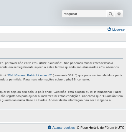
Pesquisar
Pesqu
Ligue-se
tes, por favor não entre e/ou utilize “Guardião”. Nós podemos mudar estes termos a
corda em ser legalmente sujeito a estes termos quando são atualizados e/ou alterados.
to à “
GNU General Public License v2
” (doravante “GPL”) que pode ser transferido a partir
nduta permitida. Para mais informações sobre o phpBB, consulte:
r lei seja do seu país, o país onde “Guardião” está alojado ou lei Internacional. Fazer
s são registados para ajudar a implementar estas condições. Concorda que “Guardião” tem
ejam guardadas numa Base de Dados. Apesar desta informação não ser divulgada a
Apagar cookies
O Fuso Horário do Fórum é
UTC