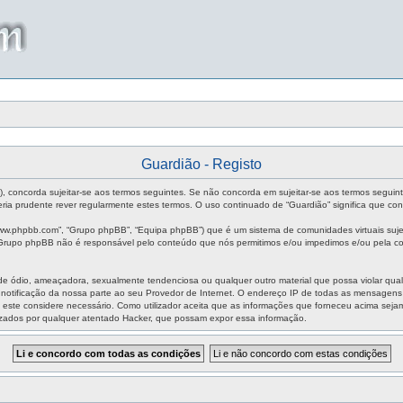
Guardião - Registo
m”), concorda sujeitar-se aos termos seguintes. Se não concorda em sujeitar-se aos termos seguin
ia prudente rever regularmente estes termos. O uso continuado de “Guardião” significa que con
ww.phpbb.com”, “Grupo phpBB”, “Equipa phpBB”) que é um sistema de comunidades virtuais sujei
O Grupo phpBB não é responsável pelo conteúdo que nós permitimos e/ou impedimos e/ou pela co
ódio, ameaçadora, sexualmente tendenciosa ou qualquer outro material que possa violar qualque
m notificação da nossa parte ao seu Provedor de Internet. O endereço IP de todas as mensagen
aso este considere necessário. Como utilizador aceita que as informações que forneceu acima s
izados por qualquer atentado Hacker, que possam expor essa informação.