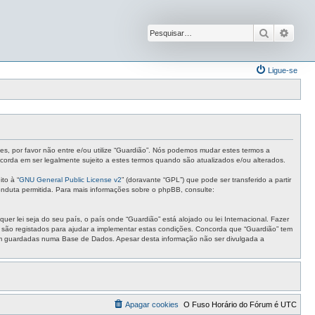
Pesquisar
Pesqu
Ligue-se
tes, por favor não entre e/ou utilize “Guardião”. Nós podemos mudar estes termos a
corda em ser legalmente sujeito a estes termos quando são atualizados e/ou alterados.
to à “
GNU General Public License v2
” (doravante “GPL”) que pode ser transferido a partir
nduta permitida. Para mais informações sobre o phpBB, consulte:
r lei seja do seu país, o país onde “Guardião” está alojado ou lei Internacional. Fazer
s são registados para ajudar a implementar estas condições. Concorda que “Guardião” tem
ejam guardadas numa Base de Dados. Apesar desta informação não ser divulgada a
Apagar cookies
O Fuso Horário do Fórum é
UTC