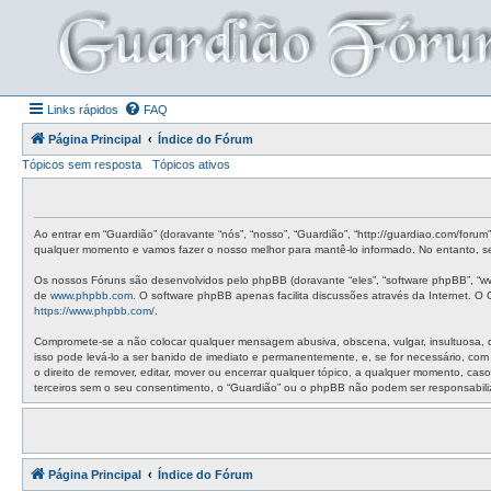
Links rápidos
FAQ
Página Principal
Índice do Fórum
Tópicos sem resposta
Tópicos ativos
Ao entrar em “Guardião” (doravante “nós”, “nosso”, “Guardião”, “http://guardiao.com/foru
qualquer momento e vamos fazer o nosso melhor para mantê-lo informado. No entanto, ser
Os nossos Fóruns são desenvolvidos pelo phpBB (doravante “eles”, “software phpBB”, “w
de
www.phpbb.com
. O software phpBB apenas facilita discussões através da Internet. 
https://www.phpbb.com/
.
Compromete-se a não colocar qualquer mensagem abusiva, obscena, vulgar, insultuosa, de 
isso pode levá-lo a ser banido de imediato e permanentemente, e, se for necessário, co
o direito de remover, editar, mover ou encerrar qualquer tópico, a qualquer momento, c
terceiros sem o seu consentimento, o “Guardião” ou o phpBB não podem ser responsabil
Página Principal
Índice do Fórum