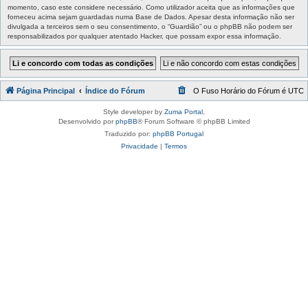
momento, caso este considere necessário. Como utilizador aceita que as informações que
forneceu acima sejam guardadas numa Base de Dados. Apesar desta informação não ser
divulgada a terceiros sem o seu consentimento, o “Guardião” ou o phpBB não podem ser
responsabilizados por qualquer atentado Hacker, que possam expor essa informação.
Página Principal
Índice do Fórum
O Fuso Horário do Fórum é
UTC
Style developer by
Zuma Portal
,
Desenvolvido por
phpBB
® Forum Software © phpBB Limited
Traduzido por:
phpBB Portugal
Privacidade
|
Termos