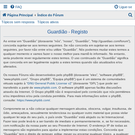
FAQ
Ligue-se
P
Página Principal
Índice do Fórum
Tópicos sem resposta
Tópicos ativos
e
s
Guardião - Registo
q
Ao entrar em “Guardião” (doravante “nós”, “nosso”, “Guardião”, “http://guardiao.com/forum”),
u
concorda sujeitar-se aos termos seguintes. Se não concorda em sujeitar-se aos termos
seguintes, por favor não entre e/ou utilize “Guardião”. Nós podemos mudar estes termos a
i
qualquer momento e vamos fazer o nosso melhor para mantê-lo informado. No entanto,
seria prudente rever regularmente estes termos. O uso continuado de “Guardião” significa
s
que concorda em ser legalmente sujeito a estes termos quando são atualizados e/ou
a
alterados.
r
Os nossos Fóruns são desenvolvidos pelo phpBB (doravante “eles”, “software phpBB”,
“www.phpbb.com”, “Grupo phpBB”, “Equipa phpBB”) que é um sistema de comunidades
virtuais sujeito à “
GNU General Public License v2
” (doravante “GPL”) que pode ser
transferido a partir de
www.phpbb.com
. O software phpBB apenas facilita discussões
através da Internet. O Grupo phpBB não é responsável pelo conteúdo que nós permitimos
e/ou impedimos e/ou pela conduta permitida. Para mais informações sobre o phpBB,
consulte:
https://www.phpbb.com/
.
Compromete-se a não colocar qualquer mensagem abusiva, obscena, vulgar, insultuosa, de
ódio, ameaçadora, sexualmente tendenciosa ou qualquer outro material que possa violar
qualquer lei seja do seu país, o país onde “Guardião” está alojado ou lei Internacional.
Fazer isso pode levá-lo a ser banido de imediato e permanentemente, e, se for necessário,
com notificação da nossa parte ao seu Provedor de Internet. O endereço IP de todas as
mensagens são registados para ajudar a implementar estas condições. Concorda que
“Guardião” tem o direito de remover, editar, mover ou encerrar qualquer tópico, a qualquer