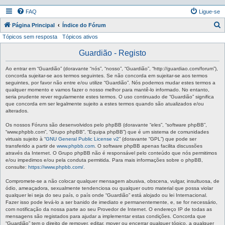
FAQ
Ligue-se
P
Página Principal
Índice do Fórum
Tópicos sem resposta
Tópicos ativos
e
s
Guardião - Registo
q
Ao entrar em “Guardião” (doravante “nós”, “nosso”, “Guardião”, “http://guardiao.com/forum”),
u
concorda sujeitar-se aos termos seguintes. Se não concorda em sujeitar-se aos termos
seguintes, por favor não entre e/ou utilize “Guardião”. Nós podemos mudar estes termos a
i
qualquer momento e vamos fazer o nosso melhor para mantê-lo informado. No entanto,
seria prudente rever regularmente estes termos. O uso continuado de “Guardião” significa
s
que concorda em ser legalmente sujeito a estes termos quando são atualizados e/ou
a
alterados.
r
Os nossos Fóruns são desenvolvidos pelo phpBB (doravante “eles”, “software phpBB”,
“www.phpbb.com”, “Grupo phpBB”, “Equipa phpBB”) que é um sistema de comunidades
virtuais sujeito à “
GNU General Public License v2
” (doravante “GPL”) que pode ser
transferido a partir de
www.phpbb.com
. O software phpBB apenas facilita discussões
através da Internet. O Grupo phpBB não é responsável pelo conteúdo que nós permitimos
e/ou impedimos e/ou pela conduta permitida. Para mais informações sobre o phpBB,
consulte:
https://www.phpbb.com/
.
Compromete-se a não colocar qualquer mensagem abusiva, obscena, vulgar, insultuosa, de
ódio, ameaçadora, sexualmente tendenciosa ou qualquer outro material que possa violar
qualquer lei seja do seu país, o país onde “Guardião” está alojado ou lei Internacional.
Fazer isso pode levá-lo a ser banido de imediato e permanentemente, e, se for necessário,
com notificação da nossa parte ao seu Provedor de Internet. O endereço IP de todas as
mensagens são registados para ajudar a implementar estas condições. Concorda que
“Guardião” tem o direito de remover, editar, mover ou encerrar qualquer tópico, a qualquer