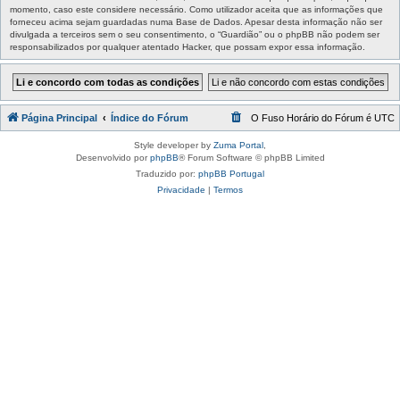
momento, caso este considere necessário. Como utilizador aceita que as informações que
forneceu acima sejam guardadas numa Base de Dados. Apesar desta informação não ser
divulgada a terceiros sem o seu consentimento, o “Guardião” ou o phpBB não podem ser
responsabilizados por qualquer atentado Hacker, que possam expor essa informação.
Página Principal
Índice do Fórum
O Fuso Horário do Fórum é
UTC
Style developer by
Zuma Portal
,
Desenvolvido por
phpBB
® Forum Software © phpBB Limited
Traduzido por:
phpBB Portugal
Privacidade
|
Termos