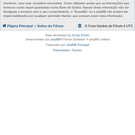
momento, caso este considere necessário. Como utilizador aceita que as informações que
forneceu acima sejam guardadas numa Base de Dados. Apesar desta informação não ser
divulgada a terceiros sem o seu consentimento, o “Guardião” ou o phpBB não podem ser
responsabilizados por qualquer atentado Hacker, que possam expor essa informação.
Página Principal
Índice do Fórum
O Fuso Horário do Fórum é
UTC
Style developer by
Zuma Portal
,
Desenvolvido por
phpBB
® Forum Software © phpBB Limited
Traduzido por:
phpBB Portugal
Privacidade
|
Termos