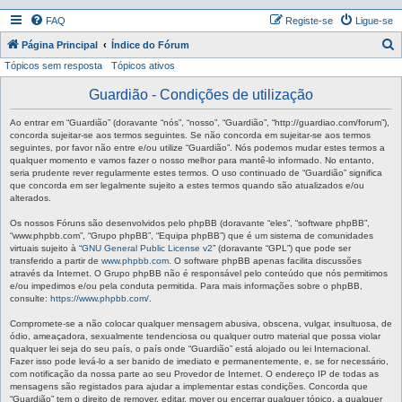
FAQ
Registe-se
Ligue-se
P
Página Principal
Índice do Fórum
Tópicos sem resposta
Tópicos ativos
e
s
Guardião - Condições de utilização
q
Ao entrar em “Guardião” (doravante “nós”, “nosso”, “Guardião”, “http://guardiao.com/forum”),
u
concorda sujeitar-se aos termos seguintes. Se não concorda em sujeitar-se aos termos
seguintes, por favor não entre e/ou utilize “Guardião”. Nós podemos mudar estes termos a
i
qualquer momento e vamos fazer o nosso melhor para mantê-lo informado. No entanto,
seria prudente rever regularmente estes termos. O uso continuado de “Guardião” significa
s
que concorda em ser legalmente sujeito a estes termos quando são atualizados e/ou
a
alterados.
r
Os nossos Fóruns são desenvolvidos pelo phpBB (doravante “eles”, “software phpBB”,
“www.phpbb.com”, “Grupo phpBB”, “Equipa phpBB”) que é um sistema de comunidades
virtuais sujeito à “
GNU General Public License v2
” (doravante “GPL”) que pode ser
transferido a partir de
www.phpbb.com
. O software phpBB apenas facilita discussões
através da Internet. O Grupo phpBB não é responsável pelo conteúdo que nós permitimos
e/ou impedimos e/ou pela conduta permitida. Para mais informações sobre o phpBB,
consulte:
https://www.phpbb.com/
.
Compromete-se a não colocar qualquer mensagem abusiva, obscena, vulgar, insultuosa, de
ódio, ameaçadora, sexualmente tendenciosa ou qualquer outro material que possa violar
qualquer lei seja do seu país, o país onde “Guardião” está alojado ou lei Internacional.
Fazer isso pode levá-lo a ser banido de imediato e permanentemente, e, se for necessário,
com notificação da nossa parte ao seu Provedor de Internet. O endereço IP de todas as
mensagens são registados para ajudar a implementar estas condições. Concorda que
“Guardião” tem o direito de remover, editar, mover ou encerrar qualquer tópico, a qualquer