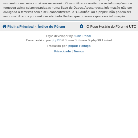
momento, caso este considere necessário. Como utilizador aceita que as informações que
forneceu acima sejam guardadas numa Base de Dados. Apesar desta informação não ser
divulgada a terceiros sem o seu consentimento, o “Guardião” ou o phpBB não podem ser
responsabilizados por qualquer atentado Hacker, que possam expor essa informação.
Página Principal
Índice do Fórum
O Fuso Horário do Fórum é
UTC
Style developer by
Zuma Portal
,
Desenvolvido por
phpBB
® Forum Software © phpBB Limited
Traduzido por:
phpBB Portugal
Privacidade
|
Termos