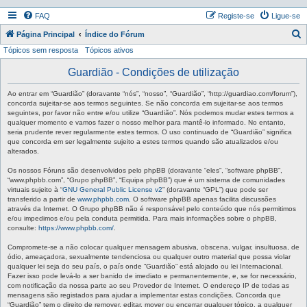
FAQ
Registe-se
Ligue-se
P
Página Principal
Índice do Fórum
Tópicos sem resposta
Tópicos ativos
e
s
Guardião - Condições de utilização
q
Ao entrar em “Guardião” (doravante “nós”, “nosso”, “Guardião”, “http://guardiao.com/forum”),
u
concorda sujeitar-se aos termos seguintes. Se não concorda em sujeitar-se aos termos
seguintes, por favor não entre e/ou utilize “Guardião”. Nós podemos mudar estes termos a
i
qualquer momento e vamos fazer o nosso melhor para mantê-lo informado. No entanto,
seria prudente rever regularmente estes termos. O uso continuado de “Guardião” significa
s
que concorda em ser legalmente sujeito a estes termos quando são atualizados e/ou
a
alterados.
r
Os nossos Fóruns são desenvolvidos pelo phpBB (doravante “eles”, “software phpBB”,
“www.phpbb.com”, “Grupo phpBB”, “Equipa phpBB”) que é um sistema de comunidades
virtuais sujeito à “
GNU General Public License v2
” (doravante “GPL”) que pode ser
transferido a partir de
www.phpbb.com
. O software phpBB apenas facilita discussões
através da Internet. O Grupo phpBB não é responsável pelo conteúdo que nós permitimos
e/ou impedimos e/ou pela conduta permitida. Para mais informações sobre o phpBB,
consulte:
https://www.phpbb.com/
.
Compromete-se a não colocar qualquer mensagem abusiva, obscena, vulgar, insultuosa, de
ódio, ameaçadora, sexualmente tendenciosa ou qualquer outro material que possa violar
qualquer lei seja do seu país, o país onde “Guardião” está alojado ou lei Internacional.
Fazer isso pode levá-lo a ser banido de imediato e permanentemente, e, se for necessário,
com notificação da nossa parte ao seu Provedor de Internet. O endereço IP de todas as
mensagens são registados para ajudar a implementar estas condições. Concorda que
“Guardião” tem o direito de remover, editar, mover ou encerrar qualquer tópico, a qualquer