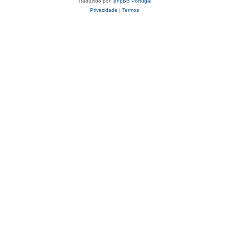
Traduzido por:
phpBB Portugal
Privacidade
|
Termos