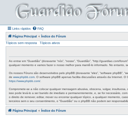
Links rápidos
FAQ
Página Principal
Índice do Fórum
Tópicos sem resposta
Tópicos ativos
Ao entrar em “Guardião” (doravante “nós”, “nosso”, “Guardião”, “http://guardiao.com/foru
qualquer momento e vamos fazer o nosso melhor para mantê-lo informado. No entanto, ser
Os nossos Fóruns são desenvolvidos pelo phpBB (doravante “eles”, “software phpBB”, “w
de
www.phpbb.com
. O software phpBB apenas facilita discussões através da Internet. 
https://www.phpbb.com/
.
Compromete-se a não colocar qualquer mensagem abusiva, obscena, vulgar, insultuosa, de 
isso pode levá-lo a ser banido de imediato e permanentemente, e, se for necessário, co
o direito de remover, editar, mover ou encerrar qualquer tópico, a qualquer momento, c
terceiros sem o seu consentimento, o “Guardião” ou o phpBB não podem ser responsabil
Página Principal
Índice do Fórum