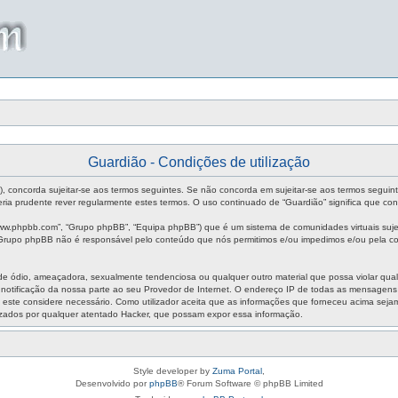
Guardião - Condições de utilização
m”), concorda sujeitar-se aos termos seguintes. Se não concorda em sujeitar-se aos termos seguin
ia prudente rever regularmente estes termos. O uso continuado de “Guardião” significa que con
ww.phpbb.com”, “Grupo phpBB”, “Equipa phpBB”) que é um sistema de comunidades virtuais sujei
O Grupo phpBB não é responsável pelo conteúdo que nós permitimos e/ou impedimos e/ou pela co
ódio, ameaçadora, sexualmente tendenciosa ou qualquer outro material que possa violar qualque
m notificação da nossa parte ao seu Provedor de Internet. O endereço IP de todas as mensagen
aso este considere necessário. Como utilizador aceita que as informações que forneceu acima s
izados por qualquer atentado Hacker, que possam expor essa informação.
Style developer by
Zuma Portal
,
Desenvolvido por
phpBB
® Forum Software © phpBB Limited