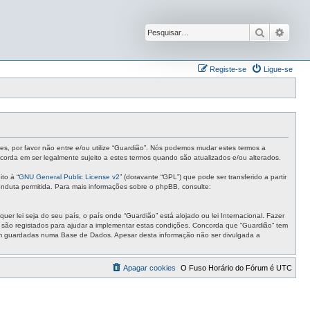
Pesquisar
Pesqu
Registe-se
Ligue-se
tes, por favor não entre e/ou utilize “Guardião”. Nós podemos mudar estes termos a
corda em ser legalmente sujeito a estes termos quando são atualizados e/ou alterados.
to à “
GNU General Public License v2
” (doravante “GPL”) que pode ser transferido a partir
nduta permitida. Para mais informações sobre o phpBB, consulte:
r lei seja do seu país, o país onde “Guardião” está alojado ou lei Internacional. Fazer
s são registados para ajudar a implementar estas condições. Concorda que “Guardião” tem
ejam guardadas numa Base de Dados. Apesar desta informação não ser divulgada a
Apagar cookies
O Fuso Horário do Fórum é
UTC