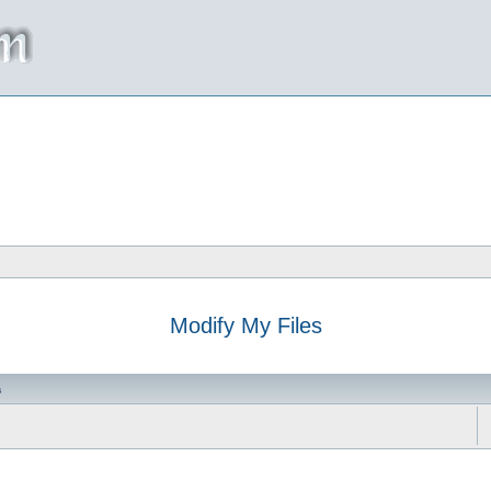
Modify My Files
da
s