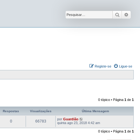
Pesquisar
Pesqu
Registe-se
Ligue-se
0 tópico • Página
1
de
1
Respostas
Visualizações
Última Mensagem
por
Guardião
0
66783
quinta ago 23, 2018 4:42 am
0 tópico • Página
1
de
1