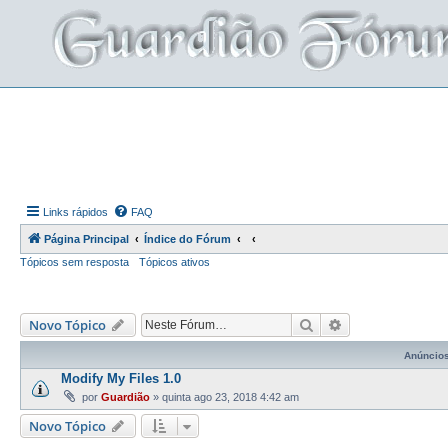
Links rápidos
FAQ
Página Principal
Índice do Fórum
Tópicos sem resposta
Tópicos ativos
Pesquisar
Pesquisa avança
Novo Tópico
Anúncio
Modify My Files 1.0
por
Guardião
»
quinta ago 23, 2018 4:42 am
Novo Tópico