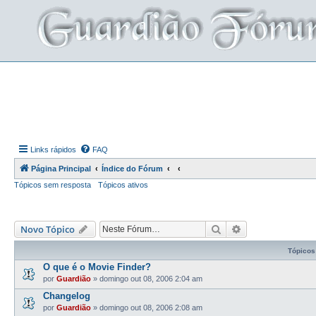
Links rápidos
FAQ
Página Principal
Índice do Fórum
Tópicos sem resposta
Tópicos ativos
Pesquisar
Pesquisa avança
Novo Tópico
Tópicos
O que é o Movie Finder?
por
Guardião
»
domingo out 08, 2006 2:04 am
Changelog
por
Guardião
»
domingo out 08, 2006 2:08 am