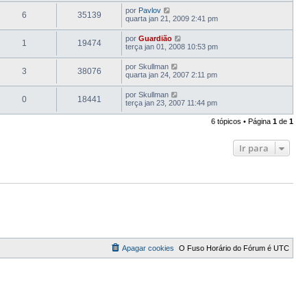
por
Pavlov
6
35139
quarta jan 21, 2009 2:41 pm
por
Guardião
1
19474
terça jan 01, 2008 10:53 pm
por
Skullman
3
38076
quarta jan 24, 2007 2:11 pm
por
Skullman
0
18441
terça jan 23, 2007 11:44 pm
6 tópicos • Página
1
de
1
Ir para
Apagar cookies
O Fuso Horário do Fórum é
UTC