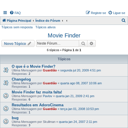
FAQ
Registe-se
Ligue-se
P
Página Principal
Índice do Fórum
Tópicos sem resposta
Tópicos ativos
e
Movie Finder
s
q
Pesquisar
Pesquisa avançada
Novo Tópico
u
6 tópicos • Página
1
de
1
i
Tópicos
s
O que é o Movie Finder?
a
Última Mensagem por
Guardião
«
segunda jul 20, 2009 4:51 pm
Respostas:
2
r
Changelog
Última Mensagem por
Guardião
«
quarta ago 08, 2007 10:06 am
Respostas:
1
Movie Finder faz muita falta!
Última Mensagem por
Pavlov
«
quarta jan 21, 2009 2:41 pm
Respostas:
6
Resultados em AdoroCinema
Última Mensagem por
Guardião
«
terça jan 01, 2008 10:53 pm
Respostas:
1
bug
Última Mensagem por
Skullman
«
quarta jan 24, 2007 2:11 pm
Respostas:
3