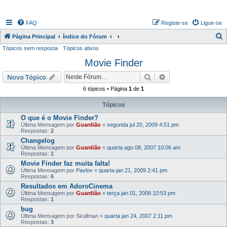
FAQ
Registe-se
Ligue-se
P
Página Principal
Índice do Fórum
Tópicos sem resposta
Tópicos ativos
e
Movie Finder
s
q
Pesquisar
Pesquisa avançada
Novo Tópico
u
6 tópicos • Página
1
de
1
i
Tópicos
s
O que é o Movie Finder?
a
Última Mensagem por
Guardião
«
segunda jul 20, 2009 4:51 pm
Respostas:
2
r
Changelog
Última Mensagem por
Guardião
«
quarta ago 08, 2007 10:06 am
Respostas:
1
Movie Finder faz muita falta!
Última Mensagem por
Pavlov
«
quarta jan 21, 2009 2:41 pm
Respostas:
6
Resultados em AdoroCinema
Última Mensagem por
Guardião
«
terça jan 01, 2008 10:53 pm
Respostas:
1
bug
Última Mensagem por
Skullman
«
quarta jan 24, 2007 2:11 pm
Respostas:
3