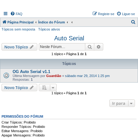
FAQ
Registe-se
Ligue-se
P
Página Principal
Índice do Fórum
Tópicos sem resposta
Tópicos ativos
e
Auto Serial
s
q
Pesquisar
Pesquisa avançada
Novo Tópico
u
1 tópico • Página
1
de
1
i
Tópicos
s
OG Auto Serial v1.1
a
Última Mensagem por
Guardião
«
sábado mar 29, 2014 1:25 pm
Respostas:
1
r
Novo Tópico
1 tópico • Página
1
de
1
Ir para
PERMISSÕES DO FÓRUM
Criar Tópicos: Proibido
Responder Tópicos: Proibido
Editar Mensagens: Proibido
Apagar Mensagens: Proibido