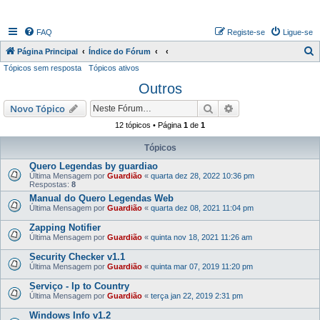
FAQ
Registe-se
Ligue-se
P
Página Principal
Índice do Fórum
Tópicos sem resposta
Tópicos ativos
e
Outros
s
q
Pesquisar
Pesquisa avançada
Novo Tópico
u
12 tópicos • Página
1
de
1
i
Tópicos
s
Quero Legendas by guardiao
a
Última Mensagem por
Guardião
«
quarta dez 28, 2022 10:36 pm
Respostas:
8
r
Manual do Quero Legendas Web
Última Mensagem por
Guardião
«
quarta dez 08, 2021 11:04 pm
Zapping Notifier
Última Mensagem por
Guardião
«
quinta nov 18, 2021 11:26 am
Security Checker v1.1
Última Mensagem por
Guardião
«
quinta mar 07, 2019 11:20 pm
Serviço - Ip to Country
Última Mensagem por
Guardião
«
terça jan 22, 2019 2:31 pm
Windows Info v1.2