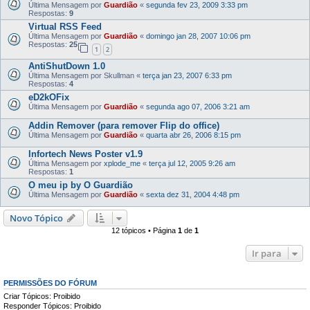
Última Mensagem por
Guardião
«
segunda fev 23, 2009 3:33 pm
Respostas:
9
Virtual RSS Feed
Última Mensagem por
Guardião
«
domingo jan 28, 2007 10:06 pm
Respostas:
25
1
2
AntiShutDown 1.0
Última Mensagem por
Skullman
«
terça jan 23, 2007 6:33 pm
Respostas:
4
eD2kOFix
Última Mensagem por
Guardião
«
segunda ago 07, 2006 3:21 am
Addin Remover (para remover Flip do office)
Última Mensagem por
Guardião
«
quarta abr 26, 2006 8:15 pm
Infortech News Poster v1.9
Última Mensagem por
xplode_me
«
terça jul 12, 2005 9:26 am
Respostas:
1
O meu ip by O Guardião
Última Mensagem por
Guardião
«
sexta dez 31, 2004 4:48 pm
Novo Tópico
12 tópicos • Página
1
de
1
Ir para
PERMISSÕES DO FÓRUM
Criar Tópicos: Proibido
Responder Tópicos: Proibido