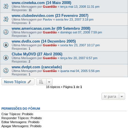
www.cineteka.com (14 Maio 2008)
Última Mensagem por
Guardião
«
terça mai 13, 2008 11:31 pm
Respostas:
11
www.clubedevideo.com (23 Fevereiro 2007)
Última Mensagem por
Pavlov
«
sexta fev 23, 2007 3:18 pm
Respostas:
3
www.americanas.com.br (09 Setembro 2008)
Última Mensagem por
Guardião
«
domingo set 07, 2008 7:59 pm
Respostas:
1
www.dvdlx.com (14 Dezembro 2005)
Última Mensagem por
Guardião
«
sexta fev 23, 2007 10:17 pm
Respostas:
1
Clube MyDVD (27 Abril 2006)
Última Mensagem por
Guardião
«
terça fev 20, 2007 6:57 pm
Respostas:
2
www.dvdpt.com (cancelado)
Última Mensagem por
Guardião
«
quarta mai 04, 2005 5:56 pm
Respostas:
1
Novo Tópico
16 tópicos • Página
1
de
1
Ir para
PERMISSÕES DO FÓRUM
Criar Tópicos: Proibido
Responder Tópicos: Proibido
Editar Mensagens: Proibido
Apagar Mensagens: Proibido