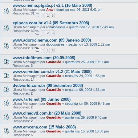
www.cinema.ptgate.pt v2.1 (16 Maio 2008)
Última Mensagem por
Ana
«
domingo mar 06, 2011 6:41 pm
Respostas:
31
1
2
3
epipoca.com.br v1.4 (09 Setembro 2008)
Última Mensagem por
ronaldoassis
«
quarta nov 17, 2010 12:49 am
Respostas:
30
1
2
3
www.adorocinema.com (09 Janeiro 2009)
Última Mensagem por
diogosoares
«
sexta nov 13, 2009 1:22 pm
Respostas:
30
1
2
3
www.infofilmes.com (20-05-2008)
Última Mensagem por
Guardião
«
quarta fev 25, 2009 10:57 am
Respostas:
3
www.vervideo.com.br v1.2 (21 Maio 2008)
Última Mensagem por
Guardião
«
terça fev 24, 2009 1:56 pm
Respostas:
14
dvdworld.com.br (09 Setembro 2008)
Última Mensagem por
Guardião
«
terça set 09, 2008 1:31 pm
Respostas:
2
www.7arte.net (09 Junho 2008)
Última Mensagem por
Guardião
«
segunda jun 09, 2008 9:48 am
Respostas:
2
www.cinedvd.com.br (29 Maio 2008)
Última Mensagem por
Guardião
«
quinta mai 29, 2008 9:40 pm
Respostas:
2
www.emcena.com (15 Maio 2008)
Última Mensagem por
Guardião
«
quinta mai 15, 2008 10:58 pm
Respostas:
5