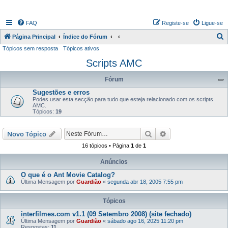
FAQ
Registe-se
Ligue-se
P
Página Principal
Índice do Fórum
Tópicos sem resposta
Tópicos ativos
e
Scripts AMC
s
q
Fórum
u
Sugestões e erros
i
Podes usar esta secção para tudo que esteja relacionado com os scripts
AMC.
s
Tópicos:
19
a
Pesquisar
Pesquisa avançada
Novo Tópico
r
16 tópicos • Página
1
de
1
Anúncios
O que é o Ant Movie Catalog?
Última Mensagem por
Guardião
«
segunda abr 18, 2005 7:55 pm
Tópicos
interfilmes.com v1.1 (09 Setembro 2008) (site fechado)
Última Mensagem por
Guardião
«
sábado ago 16, 2025 11:20 pm
Respostas:
11