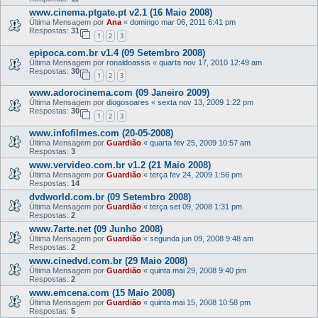
www.cinema.ptgate.pt v2.1 (16 Maio 2008)
Última Mensagem por
Ana
«
domingo mar 06, 2011 6:41 pm
Respostas:
31
1
2
3
epipoca.com.br v1.4 (09 Setembro 2008)
Última Mensagem por
ronaldoassis
«
quarta nov 17, 2010 12:49 am
Respostas:
30
1
2
3
www.adorocinema.com (09 Janeiro 2009)
Última Mensagem por
diogosoares
«
sexta nov 13, 2009 1:22 pm
Respostas:
30
1
2
3
www.infofilmes.com (20-05-2008)
Última Mensagem por
Guardião
«
quarta fev 25, 2009 10:57 am
Respostas:
3
www.vervideo.com.br v1.2 (21 Maio 2008)
Última Mensagem por
Guardião
«
terça fev 24, 2009 1:56 pm
Respostas:
14
dvdworld.com.br (09 Setembro 2008)
Última Mensagem por
Guardião
«
terça set 09, 2008 1:31 pm
Respostas:
2
www.7arte.net (09 Junho 2008)
Última Mensagem por
Guardião
«
segunda jun 09, 2008 9:48 am
Respostas:
2
www.cinedvd.com.br (29 Maio 2008)
Última Mensagem por
Guardião
«
quinta mai 29, 2008 9:40 pm
Respostas:
2
www.emcena.com (15 Maio 2008)
Última Mensagem por
Guardião
«
quinta mai 15, 2008 10:58 pm
Respostas:
5