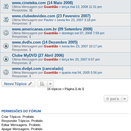
www.cineteka.com (14 Maio 2008)
Última Mensagem por
Guardião
«
terça mai 13, 2008 11:31 pm
Respostas:
11
www.clubedevideo.com (23 Fevereiro 2007)
Última Mensagem por
Pavlov
«
sexta fev 23, 2007 3:18 pm
Respostas:
3
www.americanas.com.br (09 Setembro 2008)
Última Mensagem por
Guardião
«
domingo set 07, 2008 7:59 pm
Respostas:
1
www.dvdlx.com (14 Dezembro 2005)
Última Mensagem por
Guardião
«
sexta fev 23, 2007 10:17 pm
Respostas:
1
Clube MyDVD (27 Abril 2006)
Última Mensagem por
Guardião
«
terça fev 20, 2007 6:57 pm
Respostas:
2
www.dvdpt.com (cancelado)
Última Mensagem por
Guardião
«
quarta mai 04, 2005 5:56 pm
Respostas:
1
Novo Tópico
16 tópicos • Página
1
de
1
Ir para
PERMISSÕES DO FÓRUM
Criar Tópicos: Proibido
Responder Tópicos: Proibido
Editar Mensagens: Proibido
Apagar Mensagens: Proibido