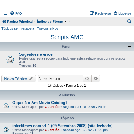
FAQ
Registe-se
Ligue-se
P
Página Principal
Índice do Fórum
Tópicos sem resposta
Tópicos ativos
e
Scripts AMC
s
q
Fórum
u
Sugestões e erros
i
Podes usar esta secção para tudo que esteja relacionado com os scripts
AMC.
s
Tópicos:
19
a
Pesquisar
Pesquisa avançada
Novo Tópico
r
16 tópicos • Página
1
de
1
Anúncios
O que é o Ant Movie Catalog?
Última Mensagem por
Guardião
«
segunda abr 18, 2005 7:55 pm
Tópicos
interfilmes.com v1.1 (09 Setembro 2008) (site fechado)
Última Mensagem por
Guardião
«
sábado ago 16, 2025 11:20 pm
Respostas:
11