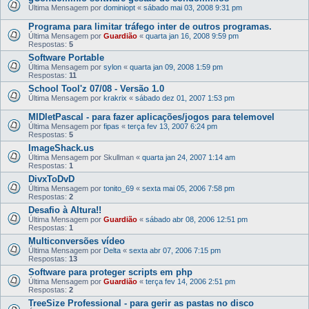
Última Mensagem por
dominiopt
«
sábado mai 03, 2008 9:31 pm
Programa para limitar tráfego inter de outros programas.
Última Mensagem por
Guardião
«
quarta jan 16, 2008 9:59 pm
Respostas:
5
Software Portable
Última Mensagem por
sylon
«
quarta jan 09, 2008 1:59 pm
Respostas:
11
School Tool'z 07/08 - Versão 1.0
Última Mensagem por
krakrix
«
sábado dez 01, 2007 1:53 pm
MIDletPascal - para fazer aplicações/jogos para telemovel
Última Mensagem por
fipas
«
terça fev 13, 2007 6:24 pm
Respostas:
5
ImageShack.us
Última Mensagem por
Skullman
«
quarta jan 24, 2007 1:14 am
Respostas:
1
DivxToDvD
Última Mensagem por
tonito_69
«
sexta mai 05, 2006 7:58 pm
Respostas:
2
Desafio à Altura!!
Última Mensagem por
Guardião
«
sábado abr 08, 2006 12:51 pm
Respostas:
1
Multiconversões vídeo
Última Mensagem por
Delta
«
sexta abr 07, 2006 7:15 pm
Respostas:
13
Software para proteger scripts em php
Última Mensagem por
Guardião
«
terça fev 14, 2006 2:51 pm
Respostas:
2
TreeSize Professional - para gerir as pastas no disco