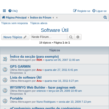
FAQ
Registe-se
Ligue-se
P
Página Principal
Índice do Fórum
Tópicos sem resposta
Tópicos ativos
e
Software Útil
s
q
Pesquisar
Pesquisa avançada
Novo Tópico
u
18 tópicos • Página
1
de
1
i
Tópicos
s
Índice da secção (para exemplo)
a
Última Mensagem por
RDK
«
quarta set 05, 2007 11:00 am
r
GPS GARMIN
Última Mensagem por
Ana
«
quarta abr 27, 2011 6:41 pm
Respostas:
1
Lista de software Útil
Última Mensagem por
Ana
«
quarta mar 16, 2011 6:27 pm
WYSIWYG Web Builder - fazer paginas web
Última Mensagem por
oriencio
«
terça set 29, 2009 10:49 am
Respostas:
5
Portable
Última Mensagem por
Nuno Rodrigues
«
sexta abr 10, 2009 7:13 pm
gCondominio software gestão de condominios