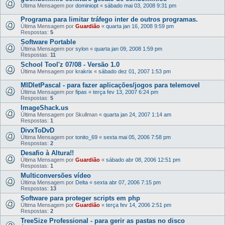
Última Mensagem por
dominiopt
«
sábado mai 03, 2008 9:31 pm
Programa para limitar tráfego inter de outros programas.
Última Mensagem por
Guardião
«
quarta jan 16, 2008 9:59 pm
Respostas:
5
Software Portable
Última Mensagem por
sylon
«
quarta jan 09, 2008 1:59 pm
Respostas:
11
School Tool'z 07/08 - Versão 1.0
Última Mensagem por
krakrix
«
sábado dez 01, 2007 1:53 pm
MIDletPascal - para fazer aplicações/jogos para telemovel
Última Mensagem por
fipas
«
terça fev 13, 2007 6:24 pm
Respostas:
5
ImageShack.us
Última Mensagem por
Skullman
«
quarta jan 24, 2007 1:14 am
Respostas:
1
DivxToDvD
Última Mensagem por
tonito_69
«
sexta mai 05, 2006 7:58 pm
Respostas:
2
Desafio à Altura!!
Última Mensagem por
Guardião
«
sábado abr 08, 2006 12:51 pm
Respostas:
1
Multiconversões vídeo
Última Mensagem por
Delta
«
sexta abr 07, 2006 7:15 pm
Respostas:
13
Software para proteger scripts em php
Última Mensagem por
Guardião
«
terça fev 14, 2006 2:51 pm
Respostas:
2
TreeSize Professional - para gerir as pastas no disco