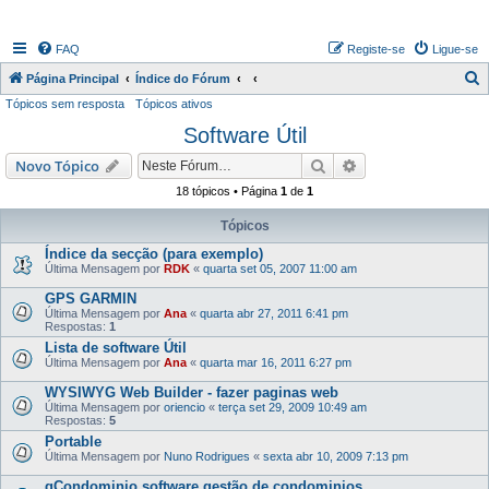
FAQ
Registe-se
Ligue-se
P
Página Principal
Índice do Fórum
Tópicos sem resposta
Tópicos ativos
e
Software Útil
s
q
Pesquisar
Pesquisa avançada
Novo Tópico
u
18 tópicos • Página
1
de
1
i
Tópicos
s
Índice da secção (para exemplo)
a
Última Mensagem por
RDK
«
quarta set 05, 2007 11:00 am
r
GPS GARMIN
Última Mensagem por
Ana
«
quarta abr 27, 2011 6:41 pm
Respostas:
1
Lista de software Útil
Última Mensagem por
Ana
«
quarta mar 16, 2011 6:27 pm
WYSIWYG Web Builder - fazer paginas web
Última Mensagem por
oriencio
«
terça set 29, 2009 10:49 am
Respostas:
5
Portable
Última Mensagem por
Nuno Rodrigues
«
sexta abr 10, 2009 7:13 pm
gCondominio software gestão de condominios