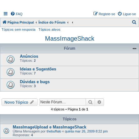
FAQ
Registe-se
Ligue-se
P
Página Principal
Índice do Fórum
Tópicos sem resposta
Tópicos ativos
e
MassImageShack
s
q
Fórum
u
Anúncios
i
Tópicos:
2
s
Ideias e Sugestões
Tópicos:
7
a
Dúvidas e bugs
r
Tópicos:
3
Pesquisar
Pesquisa avançada
Novo Tópico
4 tópicos • Página
1
de
1
Tópicos
MassImageUpload e MassImageShack
Última Mensagem por
thebuffalo
«
quinta mar 26, 2009 8:22 pm
Respostas:
4