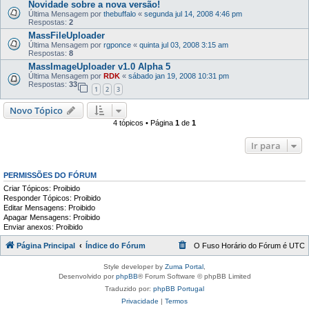
Novidade sobre a nova versão!
Última Mensagem por
thebuffalo
«
segunda jul 14, 2008 4:46 pm
Respostas:
2
MassFileUploader
Última Mensagem por
rgponce
«
quinta jul 03, 2008 3:15 am
Respostas:
8
MassImageUploader v1.0 Alpha 5
Última Mensagem por
RDK
«
sábado jan 19, 2008 10:31 pm
Respostas:
33
1
2
3
Novo Tópico
4 tópicos • Página
1
de
1
Ir para
PERMISSÕES DO FÓRUM
Criar Tópicos: Proibido
Responder Tópicos: Proibido
Editar Mensagens: Proibido
Apagar Mensagens: Proibido
Enviar anexos: Proibido
Página Principal
Índice do Fórum
O Fuso Horário do Fórum é
UTC
Style developer by
Zuma Portal
,
Desenvolvido por
phpBB
® Forum Software © phpBB Limited
Traduzido por:
phpBB Portugal
Privacidade
|
Termos