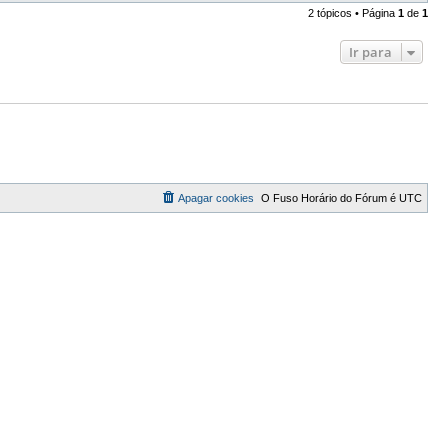
2 tópicos • Página
1
de
1
Ir para
Apagar cookies
O Fuso Horário do Fórum é
UTC