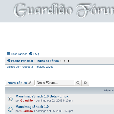
Links rápidos
FAQ
Página Principal
Índice do Fórum
Tópicos sem resposta
Tópicos ativos
Pesquisar
Pesquisa avança
Novo Tópico
Tópicos
MassImageShack 1.0 Beta - Linux
por
Guardião
»
domingo out 02, 2005 8:10 pm
MassImageShack 1.0
por
Guardião
»
domingo set 25, 2005 7:53 pm