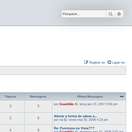
Pesquisar
Pesqu
Registe-se
Ligue-se
Tópicos
Mensagens
Última Mensagem
V
por
Guardião
terça jan 23, 2007 9:56 pm
3
5
e
j
a
Alterar a forma de salvar a...
2
6
a
V
por
rui
sexta mai 30, 2008 4:23 pm
ú
e
l
j
Re: Funciona no Vista???
t
4
9
a
V
por
Guardião
domingo ago 10, 2008 2:02 am