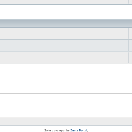
da
Style developer by
Zuma Portal
,