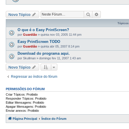
Pesquisar
Pesquisa avança
Novo Tópico
Tópicos
O que é o Easy PrintScreen?
por
Guardião
»
quinta nov 03, 2005 11:44 pm
Easy PrintScreen TODO
por
Guardião
»
quinta abr 05, 2007 8:14 pm
Download do programa aqui.
por
Skullman
»
domingo fev 11, 2007 1:43 am
Novo Tópico
Regressar ao índice do fórum
PERMISSÕES DO FÓRUM
Criar Tópicos: Proibido
Responder Tópicos: Proibido
Editar Mensagens: Proibido
Apagar Mensagens: Proibido
Enviar anexos: Proibido
Página Principal
Índice do Fórum