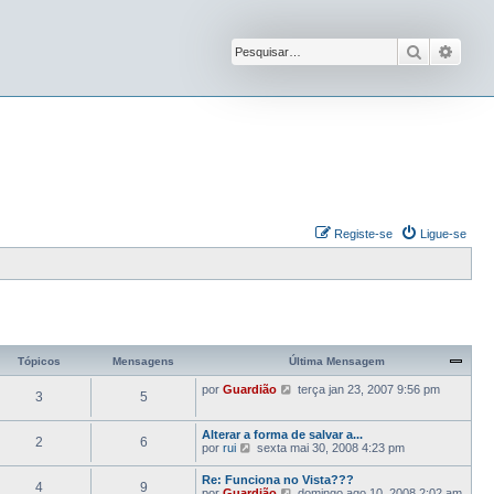
Pesquisar
Pesqu
Registe-se
Ligue-se
Tópicos
Mensagens
Última Mensagem
V
por
Guardião
terça jan 23, 2007 9:56 pm
3
5
e
j
a
Alterar a forma de salvar a...
2
6
a
V
por
rui
sexta mai 30, 2008 4:23 pm
ú
e
l
j
Re: Funciona no Vista???
t
4
9
a
V
por
Guardião
domingo ago 10, 2008 2:02 am