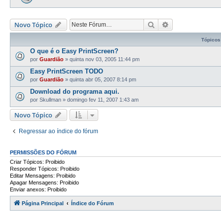
Pesquisar
Pesquisa avança
Novo Tópico
Tópicos
O que é o Easy PrintScreen?
por
Guardião
»
quinta nov 03, 2005 11:44 pm
Easy PrintScreen TODO
por
Guardião
»
quinta abr 05, 2007 8:14 pm
Download do programa aqui.
por
Skullman
»
domingo fev 11, 2007 1:43 am
Novo Tópico
Regressar ao índice do fórum
PERMISSÕES DO FÓRUM
Criar Tópicos: Proibido
Responder Tópicos: Proibido
Editar Mensagens: Proibido
Apagar Mensagens: Proibido
Enviar anexos: Proibido
Página Principal
Índice do Fórum