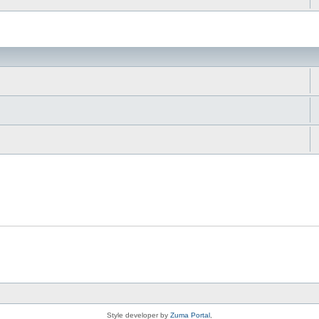
da
Style developer by
Zuma Portal
,