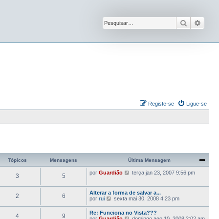
Pesquisar
Pesqu
Registe-se
Ligue-se
Tópicos
Mensagens
Última Mensagem
V
por
Guardião
terça jan 23, 2007 9:56 pm
3
5
e
j
a
Alterar a forma de salvar a...
2
6
a
V
por
rui
sexta mai 30, 2008 4:23 pm
ú
e
l
j
Re: Funciona no Vista???
t
4
9
a
V
por
Guardião
domingo ago 10, 2008 2:02 am