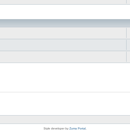
da
Style developer by
Zuma Portal
,