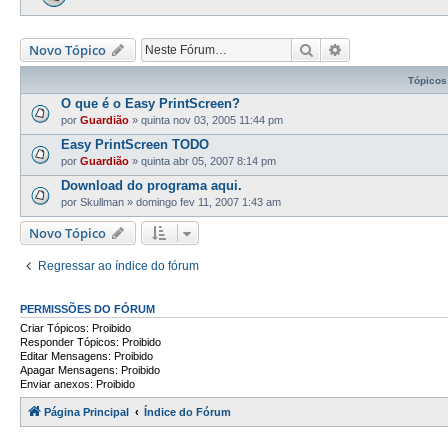
Pesquisar
Pesquisa avança
Novo Tópico
Tópicos
O que é o Easy PrintScreen?
por
Guardião
»
quinta nov 03, 2005 11:44 pm
Easy PrintScreen TODO
por
Guardião
»
quinta abr 05, 2007 8:14 pm
Download do programa aqui.
por
Skullman
»
domingo fev 11, 2007 1:43 am
Novo Tópico
Regressar ao índice do fórum
PERMISSÕES DO FÓRUM
Criar Tópicos: Proibido
Responder Tópicos: Proibido
Editar Mensagens: Proibido
Apagar Mensagens: Proibido
Enviar anexos: Proibido
Página Principal
Índice do Fórum