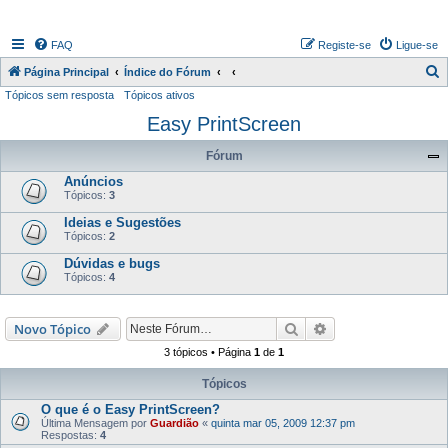
FAQ
Registe-se
Ligue-se
P
Página Principal
Índice do Fórum
Tópicos sem resposta
Tópicos ativos
e
Easy PrintScreen
s
q
Fórum
u
Anúncios
i
Tópicos:
3
s
Ideias e Sugestões
Tópicos:
2
a
Dúvidas e bugs
r
Tópicos:
4
Pesquisar
Pesquisa avançada
Novo Tópico
3 tópicos • Página
1
de
1
Tópicos
O que é o Easy PrintScreen?
Última Mensagem por
Guardião
«
quinta mar 05, 2009 12:37 pm
Respostas:
4