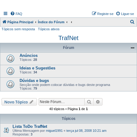
FAQ
Registe-se
Ligue-se
P
Página Principal
Índice do Fórum
Tópicos sem resposta
Tópicos ativos
e
TrafNet
s
q
Fórum
u
Anúncios
i
Tópicos:
28
s
Ideias e Sugestões
Tópicos:
34
a
Dúvidas e bugs
r
Secção onde podem colocar dúvidas e bugs deste programa
Tópicos:
79
Pesquisar
Pesquisa avançada
Novo Tópico
40 tópicos • Página
1
de
1
Tópicos
Lista ToDo TrafNet
Última Mensagem por
miguel1991
«
terça jul 08, 2008 10:21 am
Respostas:
3