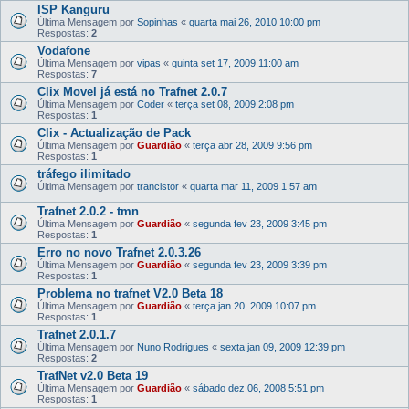
ISP Kanguru
Última Mensagem por
Sopinhas
«
quarta mai 26, 2010 10:00 pm
Respostas:
2
Vodafone
Última Mensagem por
vipas
«
quinta set 17, 2009 11:00 am
Respostas:
7
Clix Movel já está no Trafnet 2.0.7
Última Mensagem por
Coder
«
terça set 08, 2009 2:08 pm
Respostas:
1
Clix - Actualização de Pack
Última Mensagem por
Guardião
«
terça abr 28, 2009 9:56 pm
Respostas:
1
tráfego ilimitado
Última Mensagem por
trancistor
«
quarta mar 11, 2009 1:57 am
Trafnet 2.0.2 - tmn
Última Mensagem por
Guardião
«
segunda fev 23, 2009 3:45 pm
Respostas:
1
Erro no novo Trafnet 2.0.3.26
Última Mensagem por
Guardião
«
segunda fev 23, 2009 3:39 pm
Respostas:
1
Problema no trafnet V2.0 Beta 18
Última Mensagem por
Guardião
«
terça jan 20, 2009 10:07 pm
Respostas:
1
Trafnet 2.0.1.7
Última Mensagem por
Nuno Rodrigues
«
sexta jan 09, 2009 12:39 pm
Respostas:
2
TrafNet v2.0 Beta 19
Última Mensagem por
Guardião
«
sábado dez 06, 2008 5:51 pm
Respostas:
1