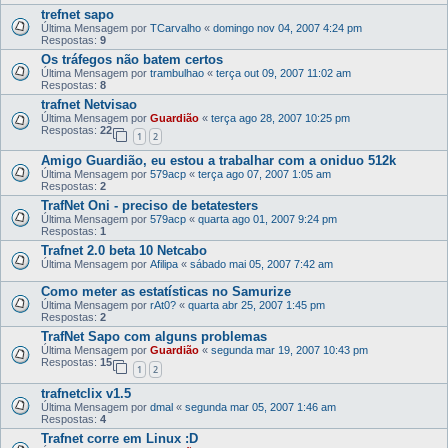
trefnet sapo
Última Mensagem por
TCarvalho
«
domingo nov 04, 2007 4:24 pm
Respostas:
9
Os tráfegos não batem certos
Última Mensagem por
trambulhao
«
terça out 09, 2007 11:02 am
Respostas:
8
trafnet Netvisao
Última Mensagem por
Guardião
«
terça ago 28, 2007 10:25 pm
Respostas:
22
1
2
Amigo Guardião, eu estou a trabalhar com a oniduo 512k
Última Mensagem por
579acp
«
terça ago 07, 2007 1:05 am
Respostas:
2
TrafNet Oni - preciso de betatesters
Última Mensagem por
579acp
«
quarta ago 01, 2007 9:24 pm
Respostas:
1
Trafnet 2.0 beta 10 Netcabo
Última Mensagem por
Afilipa
«
sábado mai 05, 2007 7:42 am
Como meter as estatísticas no Samurize
Última Mensagem por
rAt0?
«
quarta abr 25, 2007 1:45 pm
Respostas:
2
TrafNet Sapo com alguns problemas
Última Mensagem por
Guardião
«
segunda mar 19, 2007 10:43 pm
Respostas:
15
1
2
trafnetclix v1.5
Última Mensagem por
dmal
«
segunda mar 05, 2007 1:46 am
Respostas:
4
Trafnet corre em Linux :D