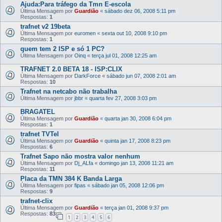
Ajuda:Para tráfego da Tmn E-escola
Última Mensagem por
Guardião
«
sábado dez 06, 2008 5:11 pm
Respostas:
1
trafnet v2 19beta
Última Mensagem por
euromen
«
sexta out 10, 2008 9:10 pm
Respostas:
1
quem tem 2 ISP e só 1 PC?
Última Mensagem por
Oinq
«
terça jul 01, 2008 12:25 am
TRAFNET 2.0 BETA 18 - ISP:CLIX
Última Mensagem por
DarkForce
«
sábado jun 07, 2008 2:01 am
Respostas:
10
Trafnet na netcabo não trabalha
Última Mensagem por
jbbr
«
quarta fev 27, 2008 3:03 pm
BRAGATEL
Última Mensagem por
Guardião
«
quarta jan 30, 2008 6:04 pm
Respostas:
1
trafnet TVTel
Última Mensagem por
Guardião
«
quinta jan 17, 2008 8:23 pm
Respostas:
6
Trafnet Sapo não mostra valor nenhum
Última Mensagem por
Dj_ALfa
«
domingo jan 13, 2008 11:21 am
Respostas:
11
Placa da TMN 384 K Banda Larga
Última Mensagem por
fipas
«
sábado jan 05, 2008 12:06 pm
Respostas:
9
trafnet-clix
Última Mensagem por
Guardião
«
terça jan 01, 2008 9:37 pm
Respostas:
83
1
2
3
4
5
6