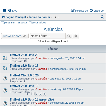
FAQ
Registe-se
Ligue-se
P
Página Principal
Índice do Fórum
Tópicos sem resposta
Tópicos ativos
e
Anúncios
s
q
Pesquisar
Pesquisa avançada
Novo Tópico
u
28 tópicos • Página
1
de
1
i
Tópicos
s
TrafNet v2.0 Beta 20
a
Última Mensagem por
Guardião
«
domingo dez 28, 2008 8:54 pm
Respostas:
13
r
TrafNet v2.0 Beta 18
Última Mensagem por
Guardião
«
domingo jan 06, 2008 10:14 pm
TrafNet Clix 2.0.0 20
Última Mensagem por
Guardião
«
terça dez 30, 2008 3:12 am
Respostas:
1
TrafNet v2.0 Beta 19
Última Mensagem por
Guardião
«
quarta ago 20, 2008 1:13 pm
Respostas:
53
1
2
3
4
TrafNet v2.0 Beta 18 (previsão)
Última Mensagem por
Guardião
«
domingo jan 13, 2008 8:04 pm
Respostas:
19