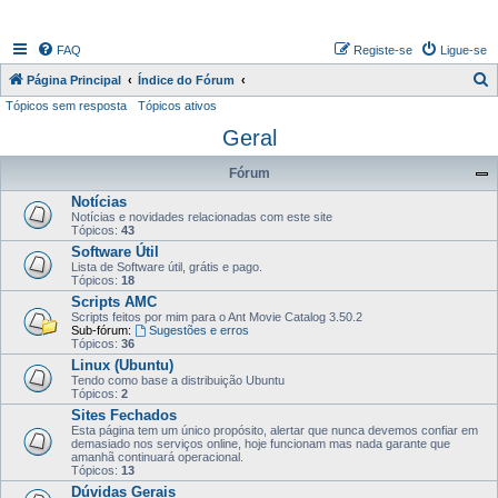
FAQ
Registe-se
Ligue-se
P
Página Principal
Índice do Fórum
Tópicos sem resposta
Tópicos ativos
e
Geral
s
q
Fórum
u
Notícias
i
Notícias e novidades relacionadas com este site
Tópicos:
43
s
Software Útil
a
Lista de Software útil, grátis e pago.
Tópicos:
18
r
Scripts AMC
Scripts feitos por mim para o Ant Movie Catalog 3.50.2
Sub-fórum:
Sugestões e erros
Tópicos:
36
Linux (Ubuntu)
Tendo como base a distribuição Ubuntu
Tópicos:
2
Sites Fechados
Esta página tem um único propósito, alertar que nunca devemos confiar em
demasiado nos serviços online, hoje funcionam mas nada garante que
amanhã continuará operacional.
Tópicos:
13
Dúvidas Gerais