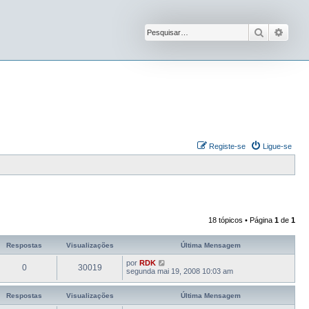
Pesquisar
Pesqu
Registe-se
Ligue-se
18 tópicos • Página
1
de
1
Respostas
Visualizações
Última Mensagem
por
RDK
0
30019
segunda mai 19, 2008 10:03 am
Respostas
Visualizações
Última Mensagem