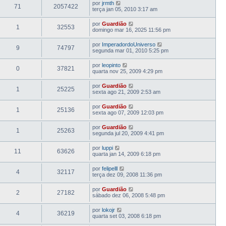
por
jrmth
71
2057422
terça jan 05, 2010 3:17 am
por
Guardião
1
32553
domingo mar 16, 2025 11:56 pm
por
ImperadordoUniverso
9
74797
segunda mar 01, 2010 5:25 pm
por
leopinto
0
37821
quarta nov 25, 2009 4:29 pm
por
Guardião
1
25225
sexta ago 21, 2009 2:53 am
por
Guardião
1
25136
sexta ago 07, 2009 12:03 pm
por
Guardião
1
25263
segunda jul 20, 2009 4:41 pm
por
luppi
11
63626
quarta jan 14, 2009 6:18 pm
por
felipelll
4
32117
terça dez 09, 2008 11:36 pm
por
Guardião
2
27182
sábado dez 06, 2008 5:48 pm
por
lokojr
4
36219
quarta set 03, 2008 6:18 pm