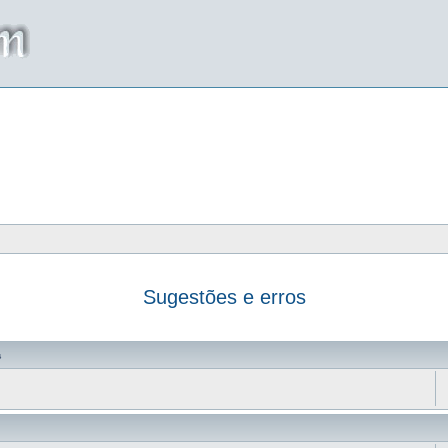
Sugestões e erros
da
s