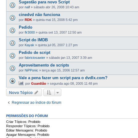
Sugestão para novo Script
por
nalf
»
sábado abr 26, 2008 10:43 am
cinedvd não funciona
por
RDK
»
quinta mai 15, 2008 5:42 pm
Pedido
por
flr3000
»
quinta set 13, 2007 12:50 am
Script do IMDB
por
Kayak
»
quinta jul 05, 2007 1:27 pm
Pedido de script
por
fabriciosawier
»
sábado jan 13, 2007 3:39 am
Aproveitamento de scripts
por
NiPPonic
»
terça ago 15, 2006 12:57 am
Vale a pena fazer um script para o dvdlx.com?
por
Guardião
»
segunda ago 08, 2005 11:48 pm
Novo Tópico
Regressar ao índice do fórum
PERMISSÕES DO FÓRUM
Criar Tópicos: Proibido
Responder Tópicos: Proibido
Editar Mensagens: Proibido
Apagar Mensagens: Proibido