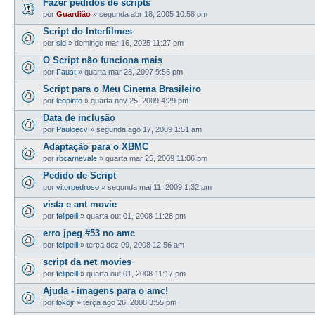
Fazer pedidos de scripts
por
Guardião
»
segunda abr 18, 2005 10:58 pm
Script do Interfilmes
por
sid
»
domingo mar 16, 2025 11:27 pm
O Script não funciona mais
por
Faust
»
quarta mar 28, 2007 9:56 pm
Script para o Meu Cinema Brasileiro
por
leopinto
»
quarta nov 25, 2009 4:29 pm
Data de inclusão
por
Pauloecv
»
segunda ago 17, 2009 1:51 am
Adaptação para o XBMC
por
rbcarnevale
»
quarta mar 25, 2009 11:06 pm
Pedido de Script
por
vitorpedroso
»
segunda mai 11, 2009 1:32 pm
vista e ant movie
por
felipelll
»
quarta out 01, 2008 11:28 pm
erro jpeg #53 no amc
por
felipelll
»
terça dez 09, 2008 12:56 am
script da net movies
por
felipelll
»
quarta out 01, 2008 11:17 pm
Ajuda - imagens para o amc!
por
lokojr
»
terça ago 26, 2008 3:55 pm