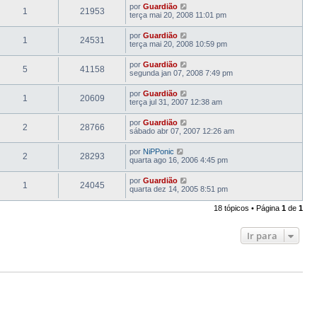
por
Guardião
1
21953
terça mai 20, 2008 11:01 pm
por
Guardião
1
24531
terça mai 20, 2008 10:59 pm
por
Guardião
5
41158
segunda jan 07, 2008 7:49 pm
por
Guardião
1
20609
terça jul 31, 2007 12:38 am
por
Guardião
2
28766
sábado abr 07, 2007 12:26 am
por
NiPPonic
2
28293
quarta ago 16, 2006 4:45 pm
por
Guardião
1
24045
quarta dez 14, 2005 8:51 pm
18 tópicos • Página
1
de
1
Ir para