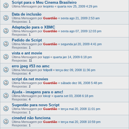
Script para o Meu Cinema Brasileiro
Última Mensagem por
leopinto
«
quarta nov 25, 2009 4:29 pm
Data de inclusão
Última Mensagem por
Guardião
«
sexta ago 21, 2009 2:53 am
Respostas:
1
Adaptação para o XBMC
Última Mensagem por
Guardião
«
sexta ago 07, 2009 12:03 pm
Respostas:
1
Pedido de Script
Última Mensagem por
Guardião
«
segunda jul 20, 2009 4:41 pm
Respostas:
1
vista e ant movie
Última Mensagem por
luppi
«
quarta jan 14, 2009 6:18 pm
Respostas:
11
erro jpeg #53 no amc
Última Mensagem por
felipelll
«
terça dez 09, 2008 11:36 pm
Respostas:
4
script da net movies
Última Mensagem por
Guardião
«
sábado dez 06, 2008 5:48 pm
Respostas:
2
Ajuda - imagens para o amc!
Última Mensagem por
lokojr
«
quarta set 03, 2008 6:18 pm
Respostas:
4
Sugestão para novo Script
Última Mensagem por
Guardião
«
terça mai 20, 2008 11:01 pm
Respostas:
1
cinedvd não funciona
Última Mensagem por
Guardião
«
terça mai 20, 2008 10:59 pm
Respostas:
1