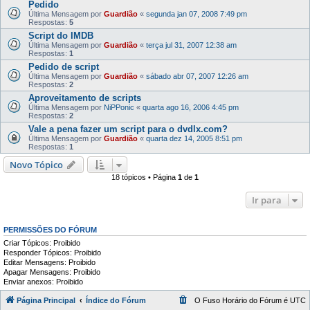
Pedido
Última Mensagem por
Guardião
«
segunda jan 07, 2008 7:49 pm
Respostas:
5
Script do IMDB
Última Mensagem por
Guardião
«
terça jul 31, 2007 12:38 am
Respostas:
1
Pedido de script
Última Mensagem por
Guardião
«
sábado abr 07, 2007 12:26 am
Respostas:
2
Aproveitamento de scripts
Última Mensagem por
NiPPonic
«
quarta ago 16, 2006 4:45 pm
Respostas:
2
Vale a pena fazer um script para o dvdlx.com?
Última Mensagem por
Guardião
«
quarta dez 14, 2005 8:51 pm
Respostas:
1
Novo Tópico
18 tópicos • Página
1
de
1
Ir para
PERMISSÕES DO FÓRUM
Criar Tópicos: Proibido
Responder Tópicos: Proibido
Editar Mensagens: Proibido
Apagar Mensagens: Proibido
Enviar anexos: Proibido
Página Principal
Índice do Fórum
O Fuso Horário do Fórum é
UTC