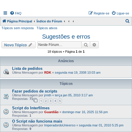
FAQ
Registe-se
Ligue-se
P
Página Principal
Índice do Fórum
Tópicos sem resposta
Tópicos ativos
e
Sugestões e erros
s
q
Pesquisar
Pesquisa avançada
Novo Tópico
u
18 tópicos • Página
1
de
1
i
Anúncios
s
Lista de pedidos
a
Última Mensagem por
RDK
«
segunda mai 19, 2008 10:03 am
r
Tópicos
Fazer pedidos de scripts
Última Mensagem por
jrmth
«
terça jan 05, 2010 3:17 am
Respostas:
71
1
2
3
4
5
Script do Interfilmes
Última Mensagem por
Guardião
«
domingo mar 16, 2025 11:56 pm
Respostas:
1
O Script não funciona mais
Última Mensagem por
ImperadordoUniverso
«
segunda mar 01, 2010 5:25 pm
Respostas:
9