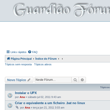
Links rápidos
FAQ
Página Principal
Índice do Fórum
Tópicos sem resposta
Tópicos ativos
Pesquisar
Pesquisa avança
Novo Tópico
Tópicos
Instalar o UPX
por
Ana
»
sábado jul 02, 2011 9:43 am
Criar o equivalente a um ficheiro .bat no linux
por
Ana
»
terça jun 21, 2011 3:03 am