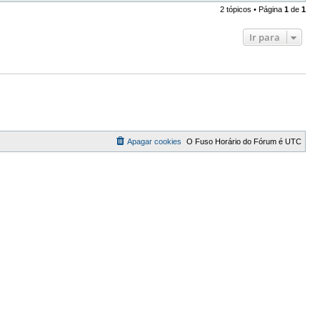
2 tópicos • Página
1
de
1
Ir para
Apagar cookies
O Fuso Horário do Fórum é
UTC