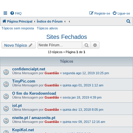
FAQ
Registe-se
Ligue-se
P
Página Principal
Índice do Fórum
Tópicos sem resposta
Tópicos ativos
e
Sites Fechados
s
q
Pesquisar
Pesquisa avançada
Novo Tópico
u
13 tópicos • Página
1
de
1
i
Tópicos
s
confidencialpt.net
a
Última Mensagem por
Guardião
«
segunda ago 12, 2019 10:25 pm
r
TinyPic.com
Última Mensagem por
Guardião
«
quinta ago 01, 2019 1:12 am
O fim do Kerodownload
Última Mensagem por
Guardião
«
sexta jan 18, 2019 4:39 pm
iol.pt
Última Mensagem por
Guardião
«
quinta dez 13, 2018 8:05 pm
niwite.pt / amazonite.pt
Última Mensagem por
Guardião
«
quinta nov 09, 2017 12:16 am
KopiKol.net