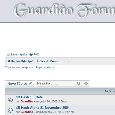
Links rápidos
FAQ
Página Principal
Índice do Fórum
Tópicos sem resposta
Tópicos ativos
Pesquisar
Pesquisa avança
Novo Tópico
Tópicos
dB Hash 1.1 Beta
por
Guardião
»
terça jul 26, 2005 2:09 pm
dB Hash Alpha 21 Novembro 2004
por
Guardião
»
domingo nov 21, 2004 1:42 pm