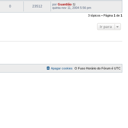
por
Guardião
0
23512
quinta nov 11, 2004 5:56 pm
3 tópicos • Página
1
de
1
Ir para
Apagar cookies
O Fuso Horário do Fórum é
UTC