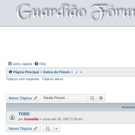
Links rápidos
FAQ
Página Principal
Índice do Fórum
Tópicos sem resposta
Tópicos ativos
Pesquisar
Pesquisa avança
Novo Tópico
Anúncio
TODO
por
Guardião
»
sexta abr 06, 2007 5:39 pm
Novo Tópico