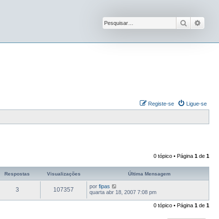
Pesquisar
Pesqu
Registe-se
Ligue-se
0 tópico • Página
1
de
1
Respostas
Visualizações
Última Mensagem
por
fipas
3
107357
quarta abr 18, 2007 7:08 pm
0 tópico • Página
1
de
1