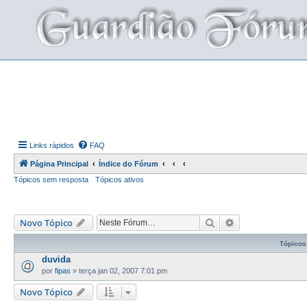
Links rápidos
FAQ
Página Principal
Índice do Fórum
Tópicos sem resposta
Tópicos ativos
Pesquisar
Pesquisa avança
Novo Tópico
Tópicos
duvida
por
fipas
»
terça jan 02, 2007 7:01 pm
Novo Tópico