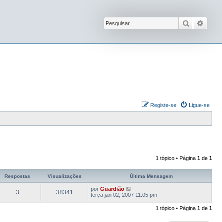
Pesquisar
Pesqu
Registe-se
Ligue-se
1 tópico • Página
1
de
1
Respostas
Visualizações
Última Mensagem
por
Guardião
3
38341
terça jan 02, 2007 11:05 pm
1 tópico • Página
1
de
1