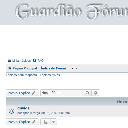
Links rápidos
FAQ
Página Principal
Índice do Fórum
Tópicos sem resposta
Tópicos ativos
Pesquisar
Pesquisa avança
Novo Tópico
Tópicos
duvida
por
fipas
»
terça jan 02, 2007 7:01 pm
Novo Tópico