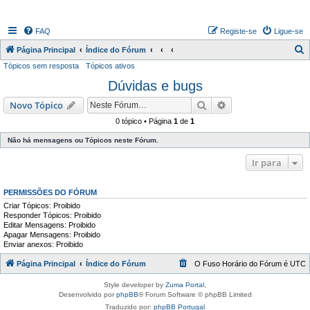
FAQ
Registe-se
Ligue-se
P
Página Principal
Índice do Fórum
Tópicos sem resposta
Tópicos ativos
e
Dúvidas e bugs
s
q
Pesquisar
Pesquisa avançada
Novo Tópico
u
0 tópico • Página
1
de
1
i
Não há mensagens ou Tópicos neste Fórum.
s
Ir para
a
r
PERMISSÕES DO FÓRUM
Criar Tópicos: Proibido
Responder Tópicos: Proibido
Editar Mensagens: Proibido
Apagar Mensagens: Proibido
Enviar anexos: Proibido
Página Principal
Índice do Fórum
O Fuso Horário do Fórum é
UTC
Style developer by
Zuma Portal
,
Desenvolvido por
phpBB
® Forum Software © phpBB Limited
Traduzido por:
phpBB Portugal