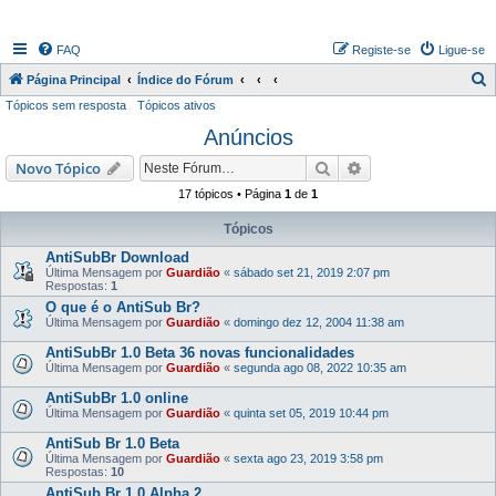
FAQ
Registe-se
Ligue-se
P
Página Principal
Índice do Fórum
Tópicos sem resposta
Tópicos ativos
e
Anúncios
s
q
Pesquisar
Pesquisa avançada
Novo Tópico
u
17 tópicos • Página
1
de
1
i
Tópicos
s
AntiSubBr Download
a
Última Mensagem por
Guardião
«
sábado set 21, 2019 2:07 pm
Respostas:
1
r
O que é o AntiSub Br?
Última Mensagem por
Guardião
«
domingo dez 12, 2004 11:38 am
AntiSubBr 1.0 Beta 36 novas funcionalidades
Última Mensagem por
Guardião
«
segunda ago 08, 2022 10:35 am
AntiSubBr 1.0 online
Última Mensagem por
Guardião
«
quinta set 05, 2019 10:44 pm
AntiSub Br 1.0 Beta
Última Mensagem por
Guardião
«
sexta ago 23, 2019 3:58 pm
Respostas:
10
AntiSub Br 1.0 Alpha 2