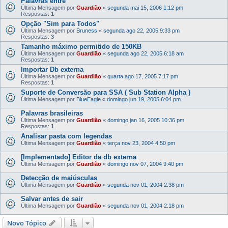
Palavras entre " "
Última Mensagem por
Guardião
«
segunda mai 15, 2006 1:12 pm
Respostas:
1
Opção "Sim para Todos"
Última Mensagem por
Bruness
«
segunda ago 22, 2005 9:33 pm
Respostas:
3
Tamanho máximo permitido de 150KB
Última Mensagem por
Guardião
«
segunda ago 22, 2005 6:18 am
Respostas:
1
Importar Db externa
Última Mensagem por
Guardião
«
quarta ago 17, 2005 7:17 pm
Respostas:
1
Suporte de Conversão para SSA ( Sub Station Alpha )
Última Mensagem por
BlueEagle
«
domingo jun 19, 2005 6:04 pm
Palavras brasileiras
Última Mensagem por
Guardião
«
domingo jan 16, 2005 10:36 pm
Respostas:
1
Analisar pasta com legendas
Última Mensagem por
Guardião
«
terça nov 23, 2004 4:50 pm
[Implementado] Editor da db externa
Última Mensagem por
Guardião
«
domingo nov 07, 2004 9:40 pm
Detecção de maiúsculas
Última Mensagem por
Guardião
«
segunda nov 01, 2004 2:38 pm
Salvar antes de sair
Última Mensagem por
Guardião
«
segunda nov 01, 2004 2:18 pm
Novo Tópico