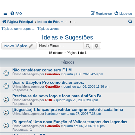
FAQ
Registe-se
Ligue-se
P
Página Principal
Índice do Fórum
Tópicos sem resposta
Tópicos ativos
e
Ideias e Sugestões
s
q
Pesquisar
Pesquisa avançada
Novo Tópico
u
15 tópicos • Página
1
de
1
i
Tópicos
s
Não considerar como erro F I M
a
Última Mensagem por
Guardião
«
quarta jul 08, 2026 4:59 pm
r
Usar o Babylon Pro como dicionarios.
Última Mensagem por
Guardião
«
domingo abr 06, 2008 11:36 pm
Respostas:
5
Precisa-se de novo logo e icon para AntiSub Br
Última Mensagem por
RDK
«
quarta ago 29, 2007 3:08 pm
Respostas:
6
[Sugestão] 1 funçao pra validar comprimento de cada linha
Última Mensagem por
Kardoso
«
sexta out 27, 2006 7:38 pm
[Sugestão] Uma nova Função p/ Validar tempos das legendas
Última Mensagem por
Guardião
«
quarta set 06, 2006 9:00 pm
Respostas:
1