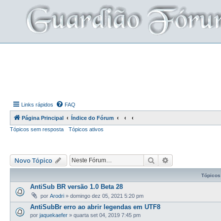
Links rápidos
FAQ
Página Principal
Índice do Fórum
Tópicos sem resposta
Tópicos ativos
Pesquisar
Pesquisa avança
Novo Tópico
Tópicos
AntiSub BR versão 1.0 Beta 28
por
Arodri
»
domingo dez 05, 2021 5:20 pm
AntiSubBr erro ao abrir legendas em UTF8
por
jaquekaefer
»
quarta set 04, 2019 7:45 pm