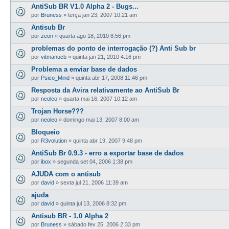
AntiSub BR V1.0 Alpha 2 - Bugs...
por
Bruness
»
terça jan 23, 2007 10:21 am
Antisub Br
por
zeon
»
quarta ago 18, 2010 8:56 pm
problemas do ponto de interrogação (?) Anti Sub br
por
vitmanucb
»
quinta jan 21, 2010 4:16 pm
Problema a enviar base de dados
por
Psico_Mind
»
quinta abr 17, 2008 11:46 pm
Resposta da Avira relativamente ao AntiSub Br
por
neoleo
»
quarta mai 16, 2007 10:12 am
Trojan Horse???
por
neoleo
»
domingo mai 13, 2007 8:00 am
Bloqueio
por
R3volution
»
quinta abr 19, 2007 9:48 pm
AntiSub Br 0.9.3 - erro a exportar base de dados
por
ibox
»
segunda set 04, 2006 1:38 pm
AJUDA com o antisub
por
david
»
sexta jul 21, 2006 11:39 am
ajuda
por
david
»
quinta jul 13, 2006 8:32 pm
Antisub BR - 1.0 Alpha 2
por
Bruness
»
sábado fev 25, 2006 2:33 pm