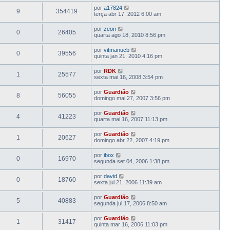
por
a17824
9
354419
terça abr 17, 2012 6:00 am
por
zeon
0
26405
quarta ago 18, 2010 8:56 pm
por
vitmanucb
0
39556
quinta jan 21, 2010 4:16 pm
por
RDK
1
25577
sexta mai 16, 2008 3:54 pm
por
Guardião
8
56055
domingo mai 27, 2007 3:56 pm
por
Guardião
4
41223
quarta mai 16, 2007 11:13 pm
por
Guardião
1
20627
domingo abr 22, 2007 4:19 pm
por
ibox
0
16970
segunda set 04, 2006 1:38 pm
por
david
0
18760
sexta jul 21, 2006 11:39 am
por
Guardião
5
40883
segunda jul 17, 2006 8:50 am
por
Guardião
1
31417
quinta mar 16, 2006 11:03 pm