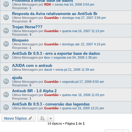
Problema a enviar base de dados
Última Mensagem por
RDK
«
sexta mai 16, 2008 3:54 pm
Respostas:
1
Resposta da Avira relativamente ao AntiSub Br
Última Mensagem por
Guardião
«
domingo mai 27, 2007 3:56 pm
Respostas:
8
Trojan Horse???
Última Mensagem por
Guardião
«
quarta mai 16, 2007 11:13 pm
Respostas:
4
Bloqueio
Última Mensagem por
Guardião
«
domingo abr 22, 2007 4:19 pm
Respostas:
1
AntiSub Br 0.9.3 - erro a exportar base de dados
Última Mensagem por
ibox
«
segunda set 04, 2006 1:38 pm
AJUDA com o antisub
Última Mensagem por
david
«
sexta jul 21, 2006 11:39 am
ajuda
Última Mensagem por
Guardião
«
segunda jul 17, 2006 8:50 am
Respostas:
5
Antisub BR - 1.0 Alpha 2
Última Mensagem por
Guardião
«
quinta mar 16, 2006 11:03 pm
Respostas:
1
AntiSub Br 0.9.3 - conversão das legendas
Última Mensagem por
Guardião
«
quarta out 19, 2005 12:21 pm
Novo Tópico
14 tópicos • Página
1
de
1