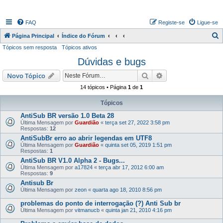
FAQ
Registe-se
Ligue-se
P
Página Principal
Índice do Fórum
Tópicos sem resposta
Tópicos ativos
e
Dúvidas e bugs
s
q
Pesquisar
Pesquisa avançada
Novo Tópico
u
14 tópicos • Página
1
de
1
i
Tópicos
s
AntiSub BR versão 1.0 Beta 28
a
Última Mensagem por
Guardião
«
terça set 27, 2022 3:58 pm
Respostas:
12
r
AntiSubBr erro ao abrir legendas em UTF8
Última Mensagem por
Guardião
«
quinta set 05, 2019 1:51 pm
Respostas:
1
AntiSub BR V1.0 Alpha 2 - Bugs...
Última Mensagem por
a17824
«
terça abr 17, 2012 6:00 am
Respostas:
9
Antisub Br
Última Mensagem por
zeon
«
quarta ago 18, 2010 8:56 pm
problemas do ponto de interrogação (?) Anti Sub br
Última Mensagem por
vitmanucb
«
quinta jan 21, 2010 4:16 pm