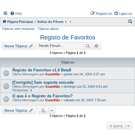
FAQ
Registe-se
Ligue-se
P
Página Principal
Índice do Fórum
Tópicos sem resposta
Tópicos ativos
e
Registo de Favoritos
s
q
Pesquisar
Pesquisa avançada
Novo Tópico
u
3 tópicos • Página
1
de
1
i
Tópicos
s
Registo de Favoritos v1.0 Beta8
a
Última Mensagem por
Guardião
«
quinta nov 04, 2004 2:07 am
r
[Corrigido] Sem suporte unicode
Última Mensagem por
Guardião
«
domingo out 31, 2004 6:51 pm
Respostas:
1
O que é o Registo de Favoritos?
Última Mensagem por
Guardião
«
sábado out 30, 2004 7:50 pm
Novo Tópico
3 tópicos • Página
1
de
1
Ir para